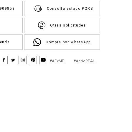
3909858
Consulta estado PQRS
Otras solicitudes
ienda
Compra por WhatsApp
#AExME
#AerieREAL