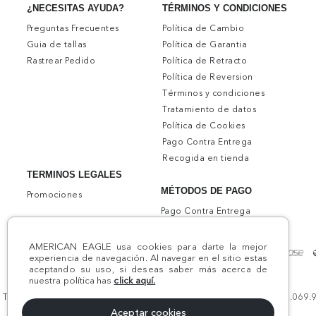
TÉRMINOS Y CONDICIONES
¿NECESITAS AYUDA?
Política de Cambio
Preguntas Frecuentes
Política de Garantia
Guia de tallas
Política de Retracto
Rastrear Pedido
Política de Reversion
Términos y condiciones
Tratamiento de datos
Política de Cookies
Pago Contra Entrega
Recogida en tienda
TERMINOS LEGALES
MÉTODOS DE PAGO
Promociones
Pago Contra Entrega
AMERICAN EAGLE usa cookies para darte la mejor
experiencia de navegación. Al navegar en el sitio estas
aceptando su uso, si deseas saber más acerca de
nuestra política has
click aquí.
Todos los derechos reservados AE 2024 | Comodín S.A.S | NIT:800.069.933
Aceptar cookies