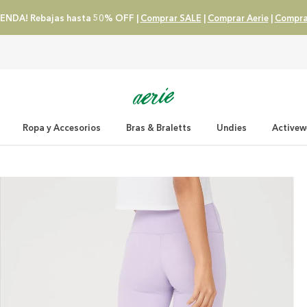
ENDA! Rebajas hasta 50% OFF |
Comprar SALE
|
Comprar Aerie
|
Compra
Ropa y Accesorios
Bras & Braletts
Undies
Activew