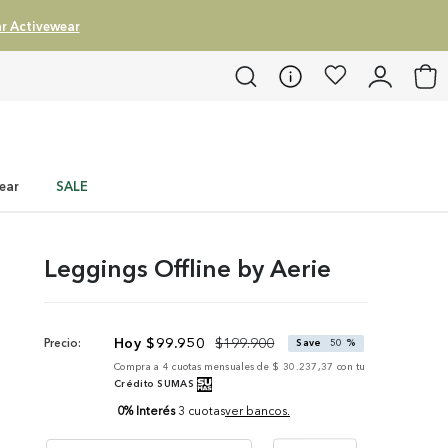
r Activewear
ear
SALE
Leggings Offline by Aerie
$
99
.
950
$
199
.
900
Precio:
Save
50 %
Compra a
4
cuotas mensuales de
$ 30.237,37
con tu
Crédito SUMAS
0% Interés
3 cuotas
ver bancos.