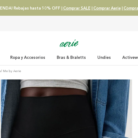
ENDA! Rebajas hasta 50% OFF |
Comprar SALE
|
Comprar Aerie
|
Compra
Ropa y Accesorios
Bras & Braletts
Undies
Activew
al Me by Aerie