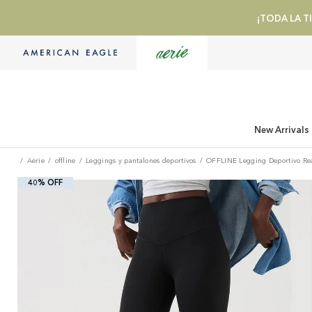
¡TODA LA TI
New Arrivals
Aerie
offline
Leggings y pantalones deportivos
OFFLINE Legging Deportivo Re
40% OFF