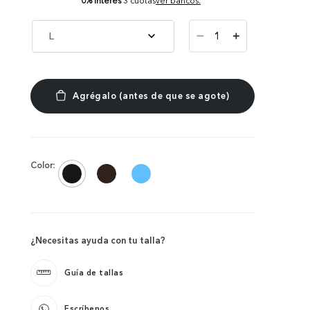
0% Interés
3 cuotas
ver bancos.
－
L
＋
Color:
¿Necesitas ayuda con tu talla?
Guía de tallas
Escríbenos