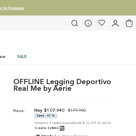
r Activewear
ear
SALE
OFFLINE Legging Deportivo
Real Me by Aerie
$
107
.
940
$
179
.
900
Precio:
Save
40 %
Compra a
4
cuotas mensuales de
$ 32.654,55
con tu
Crédito SUMAS