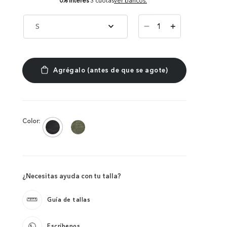
0% Interés
3 cuotas
ver bancos.
－
S
＋
Color:
¿Necesitas ayuda con tu talla?
Guía de tallas
Escríbenos