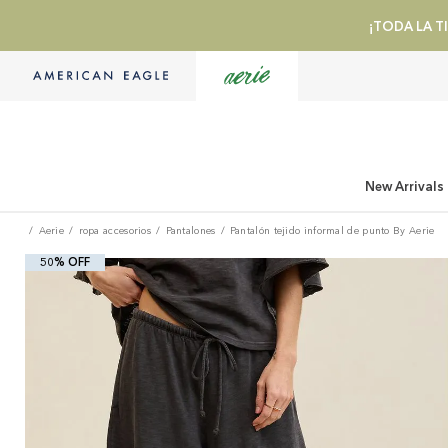
¡TODA LA TI
New Arrivals
Aerie
ropa accesorios
Pantalones
Pantalón tejido informal de punto By Aerie
50% OFF