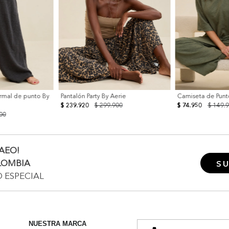
ormal de punto By
Pantalón Party By Aerie
Camiseta de Punto
$ 239.920
$ 299.900
$ 74.950
$ 149.
00
AEO!
LOMBIA
SU
O ESPECIAL
NUESTRA MARCA