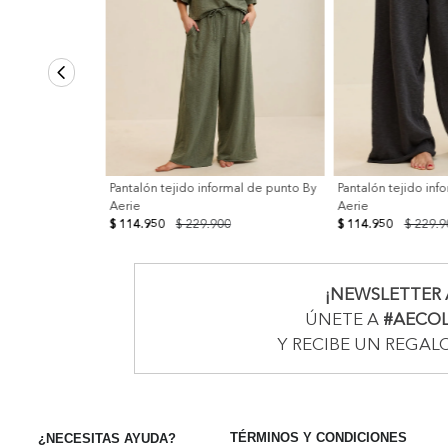
Pantalón tejido informal de punto By
Pantalón tejido inf
Aerie
Aerie
$ 114.950
$ 229.900
$ 114.950
$ 229.9
¡NEWSLETTER 
ÚNETE A
#AECO
Y RECIBE UN REGAL
TÉRMINOS Y CONDICIONES
¿NECESITAS AYUDA?