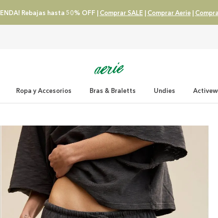
ENDA! Rebajas hasta 50% OFF |
Comprar SALE
|
Comprar Aerie
|
Compra
Ropa y Accesorios
Bras & Braletts
Undies
Activew