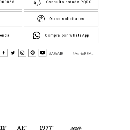
3909858
Consulta estado PQRS
Otras solicitudes
ienda
Compra por WhatsApp
#AExME
#AerieREAL