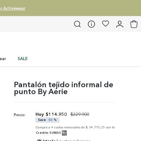
r Activewear
ear
SALE
Pantalón tejido informal de
punto By Aerie
$
114
.
950
$
229
.
900
Precio:
Save
50 %
Compra a
4
cuotas mensuales de
$ 34.775,25
con tu
Crédito SUMAS