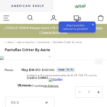
×
¡Aquí puedes
¡TODA LA TIENDA! Rebajas hasta 50% OFF |
Comprar SALE
|
Comprar Aerie
rastrear tu pedido!
|
Comprar Activewear
Aerie
ropa accesorios
Accesorios
Pantuflas Critter By Aerie
Pantuflas Critter By Aerie
$
189
.
900
$
94
.
950
Save
50 %
Precio:
Compra a
4
cuotas mensuales de
$ 28.724,75
con tu
Crédito SUMAS
0% Interés
3 cuotas
ver bancos.
－
＋
XS-S