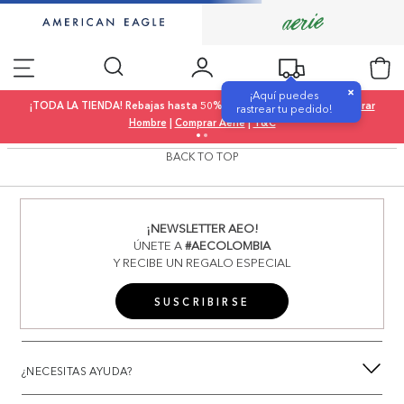
×
¡Aquí puedes
¡TODA LA TIENDA! Rebajas hasta 50% OFF |
Comprar Mujer
|
Comprar
rastrear tu pedido!
Hombre
|
Comprar Aerie
|
T&C
BACK TO TOP
¡NEWSLETTER AEO!
ÚNETE A
#AECOLOMBIA
Y RECIBE UN REGALO ESPECIAL
SUSCRIBIRSE
¿NECESITAS AYUDA?