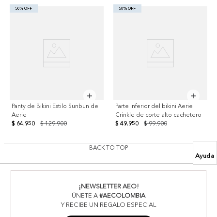
50% OFF
50% OFF
Panty de Bikini Estilo Sunbun de
Parte inferior del bikini Aerie
Aerie
Crinkle de corte alto cachetero
$ 64.950
$ 129.900
$ 49.950
$ 99.900
BACK TO TOP
Ayuda
¡NEWSLETTER AEO!
ÚNETE A
#AECOLOMBIA
Y RECIBE UN REGALO ESPECIAL