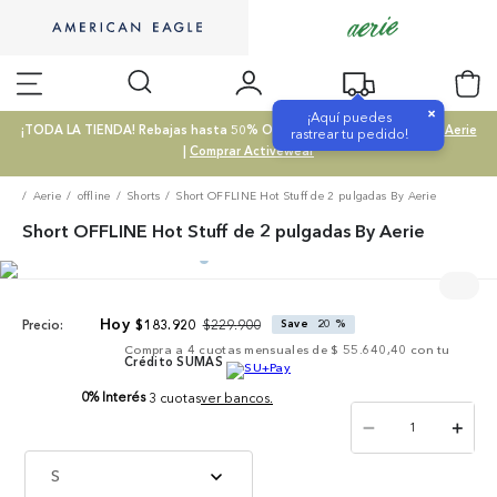
×
¡Aquí puedes
¡TODA LA TIENDA! Rebajas hasta 50% OFF |
Comprar SALE
|
Comprar Aerie
rastrear tu pedido!
|
Comprar Activewear
Aerie
offline
Shorts
Short OFFLINE Hot Stuff de 2 pulgadas By Aerie
Short OFFLINE Hot Stuff de 2 pulgadas By Aerie
$
229
.
900
$
183
.
920
Save
20 %
Precio:
Compra a
4
cuotas mensuales de
$ 55.640,40
con tu
Crédito SUMAS
0% Interés
3 cuotas
ver bancos.
－
＋
S