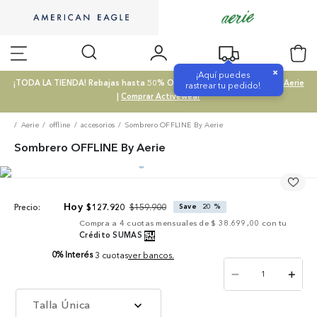
×
¡Aquí puedes
¡TODA LA TIENDA! Rebajas hasta 50% OFF |
Comprar SALE
|
Comprar Aerie
rastrear tu pedido!
|
Comprar Activewear
Aerie
offline
accesorios
Sombrero OFFLINE By Aerie
Sombrero OFFLINE By Aerie
$
159
.
900
$
127
.
920
Save
20 %
Precio:
Compra a
4
cuotas mensuales de
$ 38.699,00
con tu
Crédito SUMAS
0% Interés
3 cuotas
ver bancos.
－
＋
Talla Única