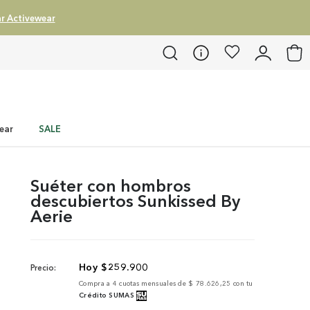
r Activewear
ear
SALE
Suéter con hombros
descubiertos Sunkissed By
Aerie
$
259
.
900
Precio:
Compra a
4
cuotas mensuales de
$ 78.626,25
con tu
Crédito SUMAS