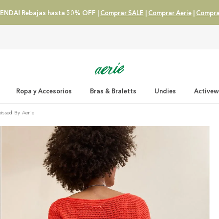
ENDA! Rebajas hasta 50% OFF |
Comprar SALE
|
Comprar Aerie
|
Compra
Ropa y Accesorios
Bras & Braletts
Undies
Activew
issed By Aerie