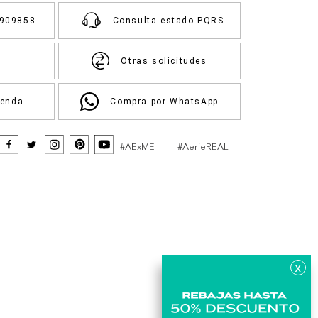
3909858
Consulta estado PQRS
Otras solicitudes
ienda
Compra por WhatsApp
#AExME
#AerieREAL
x