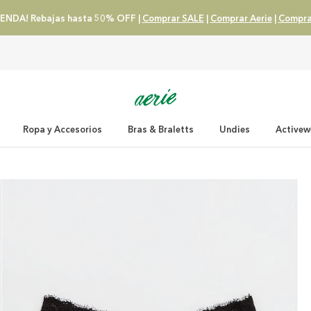
ENDA! Rebajas hasta 50% OFF |
Comprar SALE
|
Comprar Aerie
|
Compra
Ropa y Accesorios
Bras & Braletts
Undies
Activew