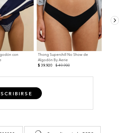
lgodón con
Thong Superchill No Show de
e
Algodón By Aerie
$ 39.920
$ 49.900
SCRIBIRSE