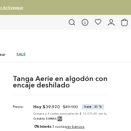
r Activewear
ear
SALE
Tanga Aerie en algodón con
encaje deshilado
$
39
.
920
$
49
.
900
Precio:
Save
20 %
Compra a
4
cuotas mensuales de
$ 12.076,80
con tu
Crédito SUMAS
0% Interés
3 cuotas
ver bancos.