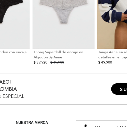
godón con encaje
Thong Superchill de encaje en
Tanga Aerie en a
Algodón By Aerie
detalles en encaj
$ 39.920
$ 49.900
$ 49.900
AEO!
LOMBIA
SU
O ESPECIAL
NUESTRA MARCA