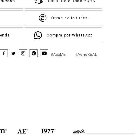
3909858
Consulta estado PQRS
Otras solicitudes
ienda
Compra por WhatsApp
#AExME
#AerieREAL