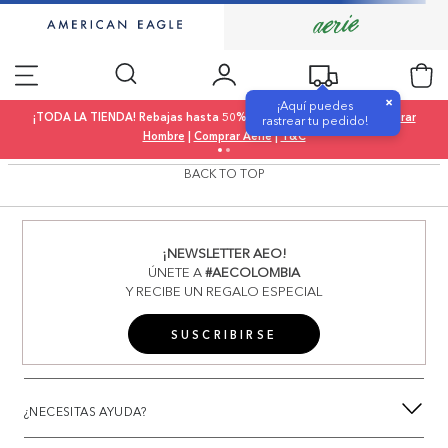
×
¡Aquí puedes
¡TODA LA TIENDA! Rebajas hasta 50% OFF |
Comprar Mujer
|
Comprar
rastrear tu pedido!
Hombre
|
Comprar Aerie
|
T&C
BACK TO TOP
¡NEWSLETTER AEO!
ÚNETE A
#AECOLOMBIA
Y RECIBE UN REGALO ESPECIAL
SUSCRIBIRSE
¿NECESITAS AYUDA?