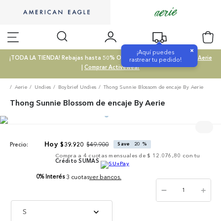
×
¡Aquí puedes
¡TODA LA TIENDA! Rebajas hasta 50% OFF |
Comprar SALE
|
Comprar Aerie
rastrear tu pedido!
|
Comprar Activewear
Aerie
Undies
Boybrief Undies
Thong Sunnie Blossom de encaje By Aerie
Thong Sunnie Blossom de encaje By Aerie
$
49
.
900
$
39
.
920
Save
20 %
Precio:
Compra a
4
cuotas mensuales de
$ 12.076,80
con tu
Crédito SUMAS
0% Interés
3 cuotas
ver bancos.
－
＋
S