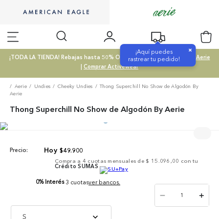
×
¡Aquí puedes
¡TODA LA TIENDA! Rebajas hasta 50% OFF |
Comprar SALE
|
Comprar Aerie
rastrear tu pedido!
|
Comprar Activewear
Aerie
Undies
Cheeky Undies
Thong Superchill No Show de Algodón By
Aerie
Thong Superchill No Show de Algodón By Aerie
$
49
.
900
Precio:
Compra a
4
cuotas mensuales de
$ 15.096,00
con tu
Crédito SUMAS
0% Interés
3 cuotas
ver bancos.
－
＋
S