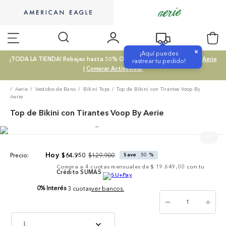
×
¡Aquí puedes
¡TODA LA TIENDA! Rebajas hasta 50% OFF |
Comprar SALE
|
Comprar Aerie
rastrear tu pedido!
|
Comprar Activewear
Aerie
Vestidos de Bano
Bikini Tops
Top de Bikini con Tirantes Voop By
Aerie
Top de Bikini con Tirantes Voop By Aerie
$
129
.
900
$
64
.
950
Save
50 %
Precio:
Compra a
4
cuotas mensuales de
$ 19.649,00
con tu
Crédito SUMAS
0% Interés
3 cuotas
ver bancos.
－
＋
L