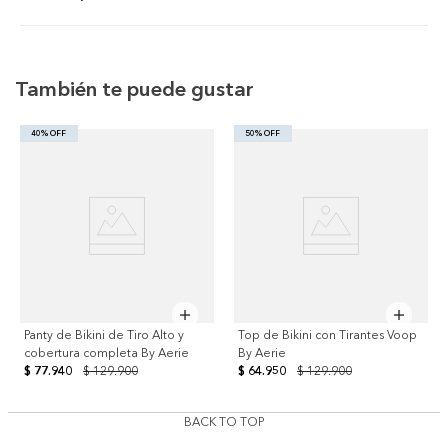
También te puede gustar
40% OFF
50% OFF
Panty de Bikini de Tiro Alto y
Top de Bikini con Tirantes Voop
cobertura completa By Aerie
By Aerie
$ 77.940
$ 129.900
$ 64.950
$ 129.900
BACK TO TOP