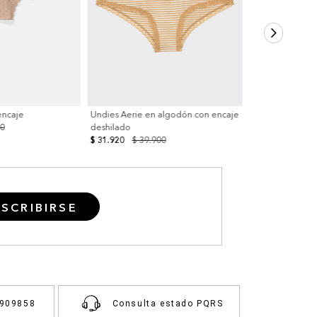
encaje
Undies Aerie en algodón con encaje
00
deshilado
$ 31.920
$ 39.900
SCRIBIRSE
3909858
Consulta estado PQRS