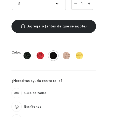
－
S
＋
Color:
¿Necesitas ayuda con tu talla?
Guía de tallas
Escríbenos