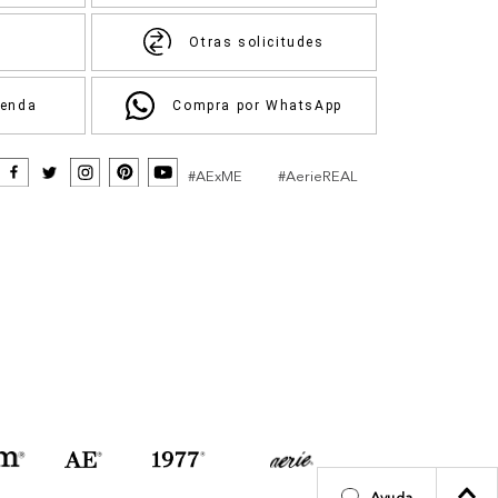
Otras solicitudes
ienda
Compra por WhatsApp
#AExME
#AerieREAL
Ayuda