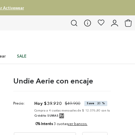
r Activewear
ear
SALE
Undie Aerie con encaje
$
39
.
920
$
49
.
900
Precio:
Save
20 %
Compra a
4
cuotas mensuales de
$ 12.076,80
con tu
Crédito SUMAS
0% Interés
3 cuotas
ver bancos.