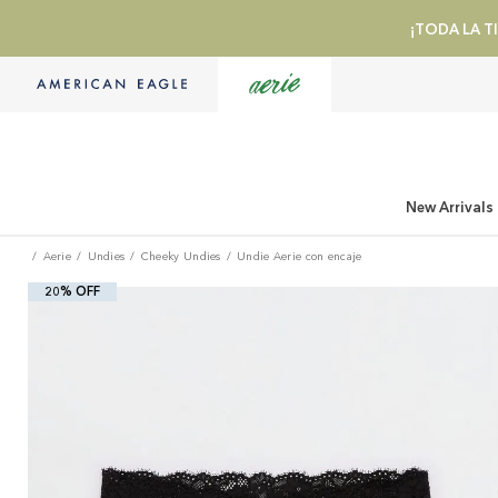
¡TODA LA TI
New Arrivals
Aerie
Undies
Cheeky Undies
Undie Aerie con encaje
20% OFF