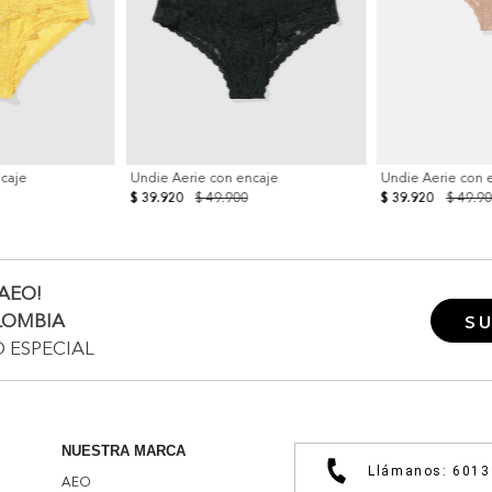
ncaje
Undie Aerie con encaje
Undie Aerie con 
$ 39.920
$ 49.900
$ 39.920
$ 49.9
AEO!
LOMBIA
SU
O ESPECIAL
NUESTRA MARCA
Llámanos: 601
AEO