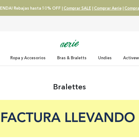
ENDA! Rebajas hasta 50% OFF |
Comprar SALE
|
Comprar Aerie
|
Compra
Ropa y Accesorios
Bras & Braletts
Undies
Activew
Bralettes