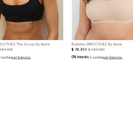
MOOTHEZ The Scoop By Aerie
Bralette SMOOTHEZ By Aerie
149
.
900
$
74
.
950
$
149
.
900
0% Interés
 cuotas
ver bancos.
3 cuotas
ver bancos.