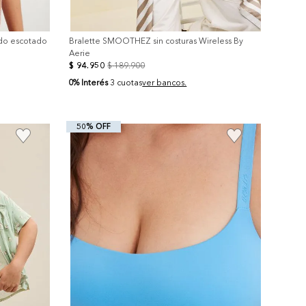
ado escotado
Bralette SMOOTHEZ sin costuras Wireless By
Aerie
$
94
.
950
$
189
.
900
0% Interés
3 cuotas
ver bancos.
50% OFF
+