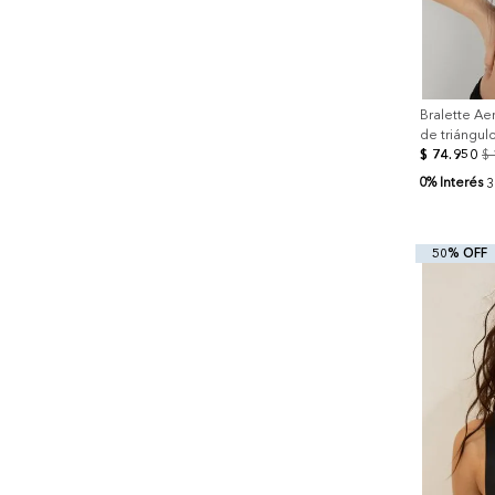
Bralette Ae
de triángul
$
74
.
950
$
0% Interés
3
50% OFF
+