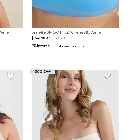
Aerie
Bralette SMOOTHEZ Wireless By Aerie
$
94
.
950
$
189
.
900
0% Interés
3 cuotas
ver bancos.
50% OFF
+