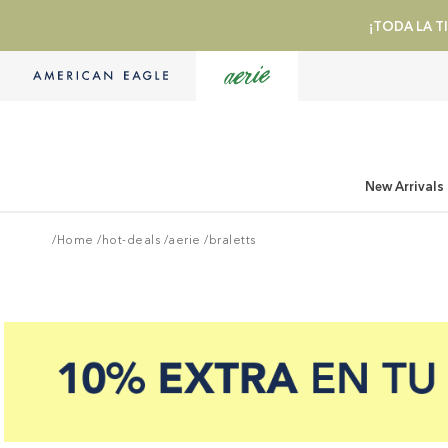
¡TODA LA TI
New Arrivals
/Home
/
hot-deals
/
aerie
/
braletts