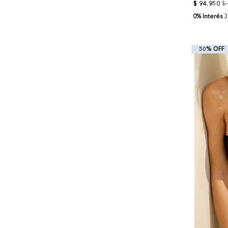
$
94
.
950
$
0% Interés
3
50% OFF
+