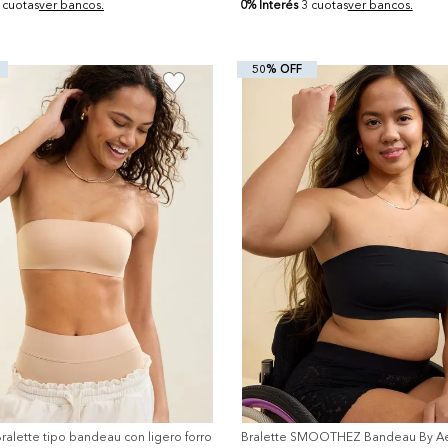
0% Interés
 cuotas
ver bancos.
3 cuotas
ver bancos.
50% OFF
+
alette tipo bandeau con ligero forro
Bralette SMOOTHEZ Bandeau By Ae