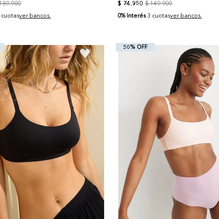
189
.
900
$
74
.
950
$
149
.
900
0% Interés
 cuotas
ver bancos.
3 cuotas
ver bancos.
50% OFF
+