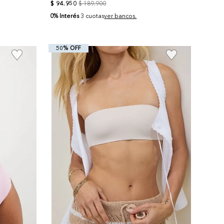
$
94
.
950
$
189
.
900
0% Interés
3 cuotas
ver bancos.
50% OFF
+