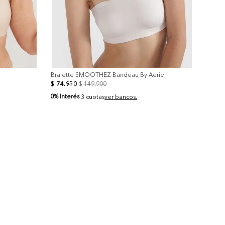
Bralette SMOOTHEZ Bandeau By Aerie
$
74
.
950
$
149
.
900
0% Interés
3 cuotas
ver bancos.