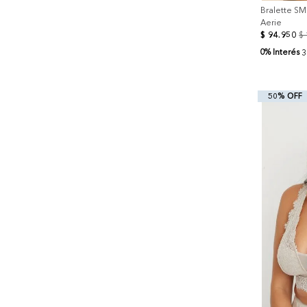
Bralette SM
Aerie
$
94
.
950
$
0% Interés
3
50% OFF
+