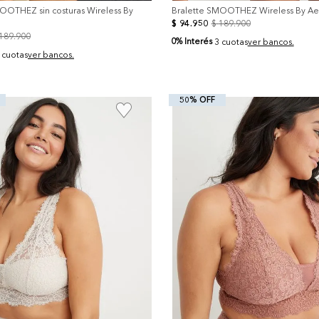
OOTHEZ sin costuras Wireless By
Bralette SMOOTHEZ Wireless By Ae
$
94
.
950
$
189
.
900
189
.
900
0% Interés
3 cuotas
ver bancos.
 cuotas
ver bancos.
50% OFF
+