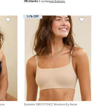
0% Interés
3 cuotas
ver bancos.
50% OFF
+
rie
Bralette SMOOTHEZ Wireless By Aerie