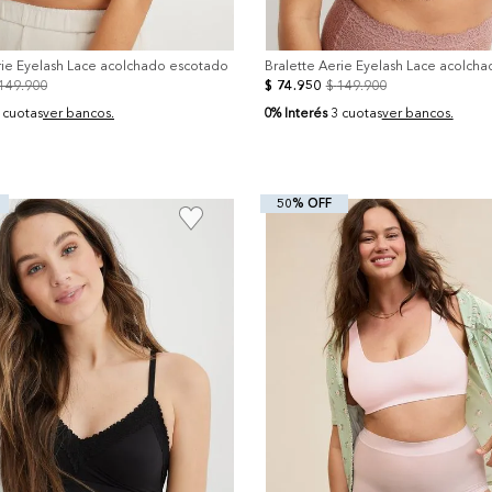
rie Eyelash Lace acolchado escotado
Bralette Aerie Eyelash Lace acolch
149
.
900
$
74
.
950
$
149
.
900
0% Interés
 cuotas
ver bancos.
3 cuotas
ver bancos.
50% OFF
+