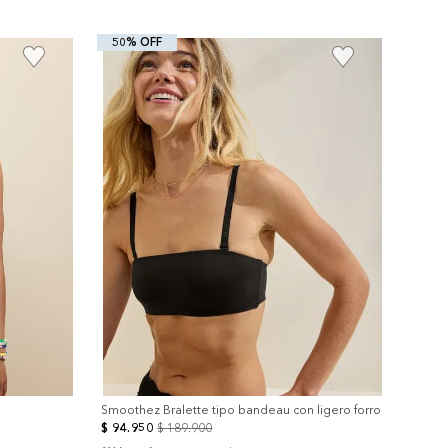
50% OFF
+
Smoothez Bralette tipo bandeau con ligero forro
$
94
.
950
$
189
.
900