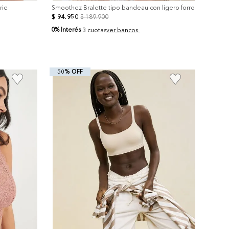
rie
Smoothez Bralette tipo bandeau con ligero forro
$
94
.
950
$
189
.
900
0% Interés
3 cuotas
ver bancos.
50% OFF
+