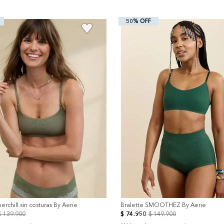
50% OFF
+
erchill sin costuras By Aerie
Bralette SMOOTHEZ By Aerie
$
139
.
900
$
74
.
950
$
149
.
900