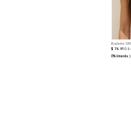
Bralette S
$
74
.
950
$
0% Interés
3