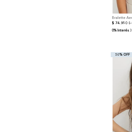
Bralette Ae
$
74
.
950
$
0% Interés
3
50% OFF
+