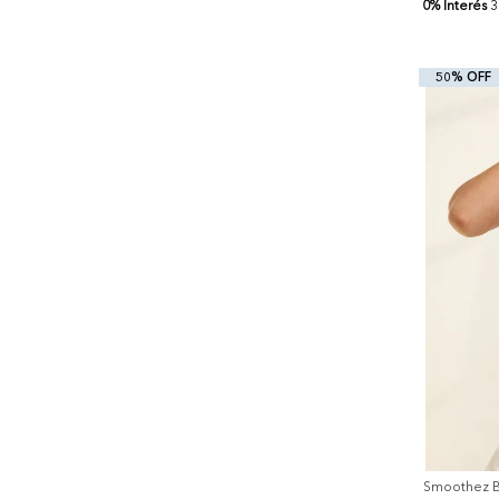
0% Interés
3
Mayor Precio
Menor Precio
50% OFF
+
Smoothez Br