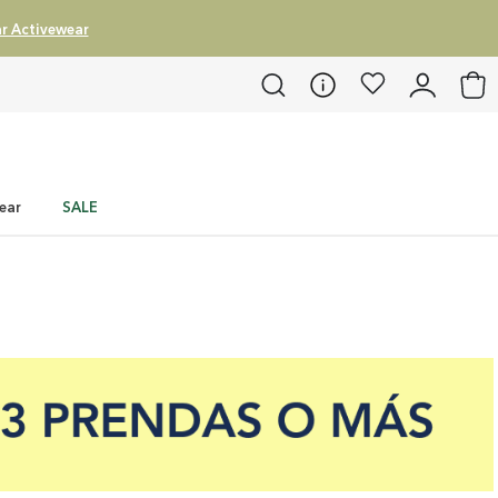
r Activewear
ear
SALE