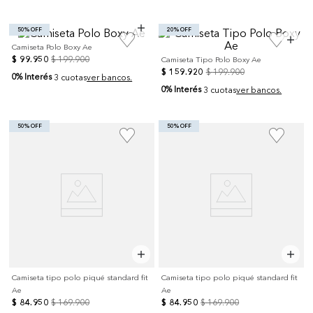
50% OFF
20% OFF
Camiseta Polo Boxy Ae
$
99
.
950
$
199
.
900
Camiseta Tipo Polo Boxy Ae
$
159
.
920
$
199
.
900
0% Interés
3 cuotas
ver bancos.
0% Interés
3 cuotas
ver bancos.
50% OFF
50% OFF
Camiseta tipo polo piqué standard fit
Camiseta tipo polo piqué standard fit
Ae
Ae
$
84
.
950
$
169
.
900
$
84
.
950
$
169
.
900