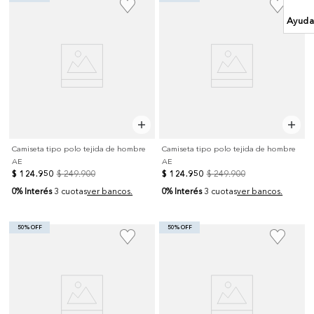
Ayuda
Camiseta tipo polo tejida de hombre
Camiseta tipo polo tejida de hombre
AE
AE
$
124
.
950
$
249
.
900
$
124
.
950
$
249
.
900
0% Interés
0% Interés
3 cuotas
ver bancos.
3 cuotas
ver bancos.
50% OFF
50% OFF