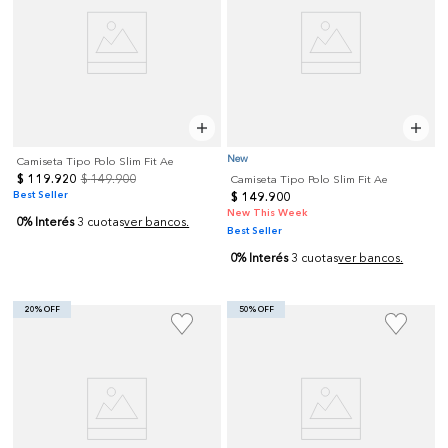
New
Camiseta Tipo Polo Slim Fit Ae
$
119
.
920
$
149
.
900
Camiseta Tipo Polo Slim Fit Ae
Best Seller
$
149
.
900
New This Week
0% Interés
3 cuotas
ver bancos.
Best Seller
0% Interés
3 cuotas
ver bancos.
20% OFF
50% OFF