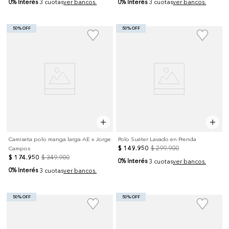
0% Interés
0% Interés
3 cuotas
ver bancos.
3 cuotas
ver bancos.
50% OFF
50% OFF
Camiseta polo manga larga AE x Jorge
Polo Suéter Lavado en Prenda
$
149
.
950
$
299
.
900
Campos
$
174
.
950
$
349
.
900
0% Interés
3 cuotas
ver bancos.
0% Interés
3 cuotas
ver bancos.
50% OFF
50% OFF