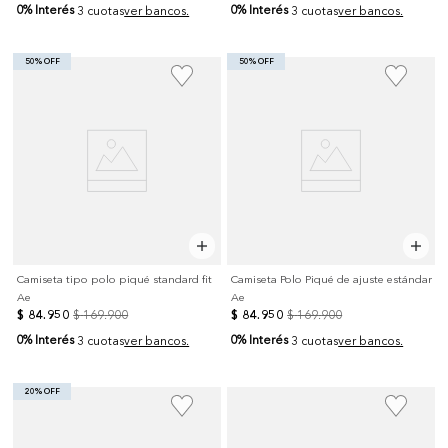
0% Interés
0% Interés
3 cuotas
ver bancos.
3 cuotas
ver bancos.
50% OFF
50% OFF
Camiseta tipo polo piqué standard fit
Camiseta Polo Piqué de ajuste estándar
Ae
Ae
$
84
.
950
$
169
.
900
$
84
.
950
$
169
.
900
0% Interés
0% Interés
3 cuotas
ver bancos.
3 cuotas
ver bancos.
20% OFF