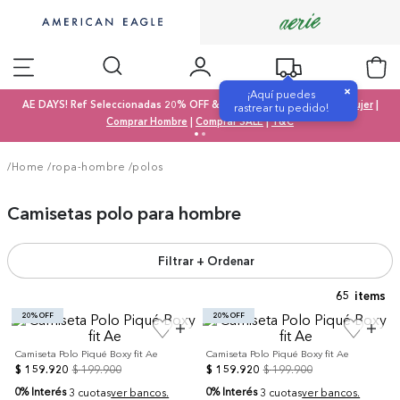
×
¡Aquí puedes
AE DAYS! Ref Seleccionadas 20% OFF & SALE 50% OFF |
Comprar Mujer
|
rastrear tu pedido!
Comprar Hombre
|
Comprar SALE
|
T&C
/Home
/
ropa-hombre
/
polos
Camisetas polo para hombre
Filtrar + Ordenar
65
20% OFF
20% OFF
Camiseta Polo Piqué Boxy fit Ae
Camiseta Polo Piqué Boxy fit Ae
$
159
.
920
$
199
.
900
$
159
.
920
$
199
.
900
0% Interés
0% Interés
3 cuotas
ver bancos.
3 cuotas
ver bancos.