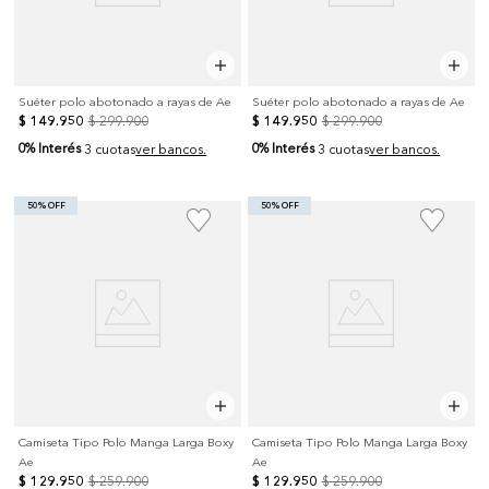
Suéter polo abotonado a rayas de Ae
Suéter polo abotonado a rayas de Ae
$
149
.
950
$
299
.
900
$
149
.
950
$
299
.
900
0% Interés
0% Interés
3 cuotas
ver bancos.
3 cuotas
ver bancos.
50% OFF
50% OFF
Camiseta Tipo Polo Manga Larga Boxy
Camiseta Tipo Polo Manga Larga Boxy
Ae
Ae
$
129
.
950
$
259
.
900
$
129
.
950
$
259
.
900