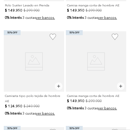
Polo Suéter Lavado en Prenda
Camisa manga corta de hombre AE
$
149
.
950
$
299
.
900
$
149
.
950
$
299
.
900
0% Interés
0% Interés
3 cuotas
ver bancos.
3 cuotas
ver bancos.
50% OFF
50% OFF
Camiseta tipo polo tejida de hombre
Camisa manga corta de hombre AE
$
149
.
950
$
299
.
900
AE
$
124
.
950
$
249
.
900
0% Interés
3 cuotas
ver bancos.
0% Interés
3 cuotas
ver bancos.
50% OFF
50% OFF