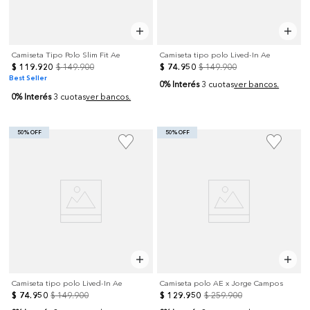
Camiseta Tipo Polo Slim Fit Ae
Camiseta tipo polo Lived-In Ae
$
119
.
920
$
149
.
900
$
74
.
950
$
149
.
900
Best Seller
0% Interés
3 cuotas
ver bancos.
0% Interés
3 cuotas
ver bancos.
50% OFF
50% OFF
Camiseta tipo polo Lived-In Ae
Camiseta polo AE x Jorge Campos
$
74
.
950
$
149
.
900
$
129
.
950
$
259
.
900