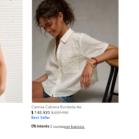
+
Camisa Cabana Bordada Ae
$
183
.
920
$
229
.
900
Best Seller
0% Interés
3 cuotas
ver bancos.