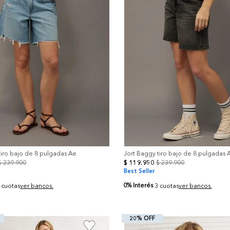
tiro bajo de 8 pulgadas Ae
Jort Baggy tiro bajo de 8 pulgadas 
$
239
.
900
$
119
.
950
$
239
.
900
Best Seller
0% Interés
 cuotas
ver bancos.
3 cuotas
ver bancos.
20% OFF