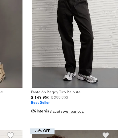
Ae
Pantalón Baggy Tiro Bajo Ae
$
149
.
950
$
299
.
900
Best Seller
0% Interés
3 cuotas
ver bancos.
20% OFF