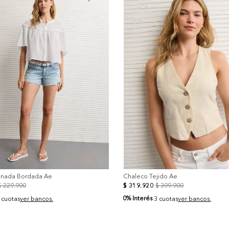
+
onada Bordada Ae
Chaleco Tejido Ae
$
229
.
900
$
319
.
920
$
399
.
900
0% Interés
 cuotas
ver bancos.
3 cuotas
ver bancos.