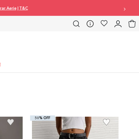
ar Aerie
|
T&C
E
50% OFF
+