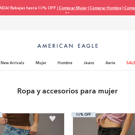
NDA! Rebajas hasta 50% OFF |
Comprar Mujer
|
Comprar Hombre
|
Compr
New Arrivals
Mujer
Hombre
Jeans
Aerie
SAL
Ropa y accesorios para mujer
50% OFF
+