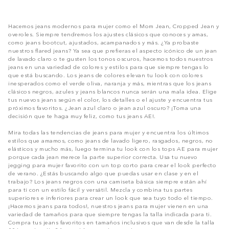
Hacemos jeans modernos para mujer como el Mom Jean, Cropped Jean y
overoles. Siempre tendremos los ajustes clásicos que conoces y amas,
como jeans bootcut, ajustados, acampanados y más. ¿Ya probaste
nuestros flared jeans? Ya sea que prefieras el aspecto icónico de un jean
de lavado claro o te gusten los tonos oscuros, hacemos todos nuestros
jeans en una variedad de colores y estilos para que siempre tengas lo
que está buscando. Los jeans de colores elevan tu look con colores
inesperados como el verde oliva, naranja y más, mientras que los jeans
clásicos negros, azules y jeans blancos nunca serán una mala idea. Elige
tus nuevos jeans según el color, los detalles o el ajuste y encuentra tus
próximos favoritos. ¿Jean azul claro o jean azul oscuro? ¡Toma una
decisión que te haga muy feliz, como tus jeans AE!.
Mira todas las tendencias de jeans para mujer y encuentra los últimos
estilos que amamos, como jeans de lavado ligero, rasgados, negros, no
elásticos y mucho más, luego termina tu look con los tops AE para mujer
porque cada jean merece la parte superior correcta. Usa tu nuevo
jegging para mujer favorito con un top corto para crear el look perfecto
de verano. ¿Estás buscando algo que puedas usar en clase y en el
trabajo? Los jeans negros con una camiseta básica siempre están ahí
para ti con un estilo fácil y versátil. Mezcla y combina tus partes
superiores e inferiores para crear un look que sea tuyo todo el tiempo.
¡Hacemos jeans para todos!, nuestros jeans para mujer vienen en una
variedad de tamaños para que siempre tengas la talla indicada para ti.
Compra tus jeans favoritos en tamaños inclusivos que van desde la talla