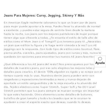
Jeans Para Mujeres: Curvy, Jegging, Skinny Y Más
En American Eagle realmente valoramos lo que un buen par de jeans
para mujer puede aportar a la mesa. Puedes llevar tu atuendo de normal
a excelente, y puedes estar segura de sentirte bien desde la mañana
hasta la noche. Los jeans son los mejores pantalones de mujer porque
tienen algo que ofrecerle a todas. ¿Te encanta el estilo de talle alto de
estilos como el Mom Jean o el Tomgirl? ¡Los tenemos para ti!. ¿Necesitas
un jean que estilice tu figura y te haga sentir cómoda a la vez? Los AE
jeggings son la respuesta. Con todo tipo de estilos como bootcut, flare,
pierna ancha, overoles, jeans ajustados, jeans con curvas y más, nunca te
quedarás sin opciones para encontrar tus nuevos AE jeans favoritos.
Ayuda
¿Qué diferencia a los AE jeans del resto? Nos preocupamos por los
detalles de nuestros jeans, por eso solo elegimos las mejores telas y
detalles para crearlos. El denim 100% algodón es rígido y se rompe con el
tiempo cuanto más lo usas. Nuestros denim jeans pueden venir con
rasgaduras y reparaciones terminadas a mano y nunca dejarán de
aportarle un estilo vanguardista y de la vieja escuela a tu atuendo del
día. Tejidos elásticos como Super Stretch, Super Soft y Ne (X) t Level
Stretch permiten que tus jeans siempre se muevan contigo sin importar
lo que estés haciendo. Otros elementos como detalles de botones,
bolsillos de gran tamaño y todos los lavados que se te ocurran te
ayudarán a crear el aspecto exacto que deseas, cuando lo deseas.