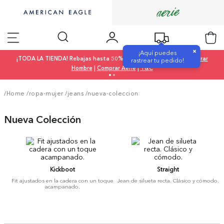
×
¡Aquí puedes
¡TODA LA TIENDA! Rebajas hasta 50% OFF |
Comprar Mujer
|
Comprar
rastrear tu pedido!
Hombre
|
Comprar Aerie
|
T&C
/Home
/
ropa-mujer
/
jeans
/
nueva-coleccion
Nueva Colección
Kickboot
Straight
Fit ajustados en la cadera con un toque
Jean de silueta recta. Clásico y cómodo.
acampanado.