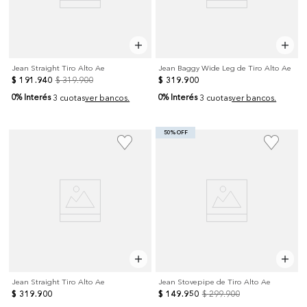
Jean Straight Tiro Alto Ae
Jean Baggy Wide Leg de Tiro Alto Ae
$
191
.
940
$
319
.
900
$
319
.
900
0% Interés
0% Interés
3 cuotas
ver bancos.
3 cuotas
ver bancos.
50% OFF
Jean Straight Tiro Alto Ae
Jean Stovepipe de Tiro Alto Ae
$
319
.
900
$
149
.
950
$
299
.
900