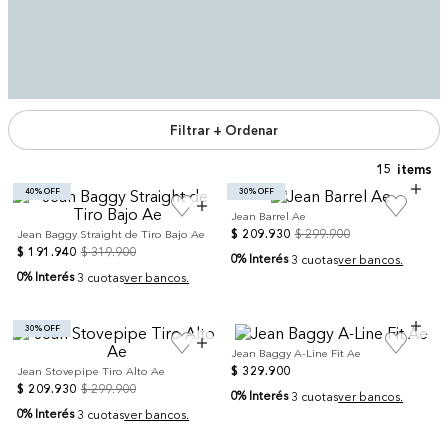
Filtrar + Ordenar
15
40% OFF
30% OFF
Jean Barrel Ae
$
209
.
930
$
299
.
900
Jean Baggy Straight de Tiro Bajo Ae
$
191
.
940
$
319
.
900
0% Interés
3 cuotas
ver bancos.
0% Interés
3 cuotas
ver bancos.
30% OFF
Jean Baggy A-Line Fit Ae
$
329
.
900
Jean Stovepipe Tiro Alto Ae
$
209
.
930
$
299
.
900
0% Interés
3 cuotas
ver bancos.
0% Interés
3 cuotas
ver bancos.