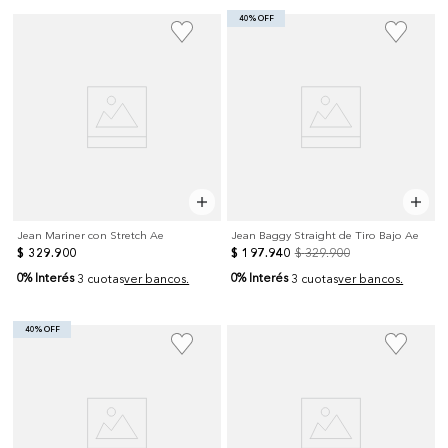
40% OFF
Jean Mariner con Stretch Ae
Jean Baggy Straight de Tiro Bajo Ae
$
329
.
900
$
197
.
940
$
329
.
900
0% Interés
0% Interés
3 cuotas
ver bancos.
3 cuotas
ver bancos.
40% OFF