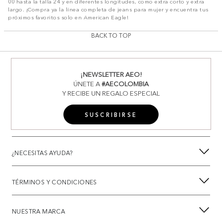
00 hasta la talla 24 y en diferentes longitudes, como extra corto y extra
largo. ¡Compra ya la línea completa de jeans para mujer y encuentra tus
próximos favoritos solo en American Eagle!
BACK TO TOP
¡NEWSLETTER AEO!
ÚNETE A
#AECOLOMBIA
Y RECIBE UN REGALO ESPECIAL
SUSCRIBIRSE
¿NECESITAS AYUDA?
TÉRMINOS Y CONDICIONES
NUESTRA MARCA