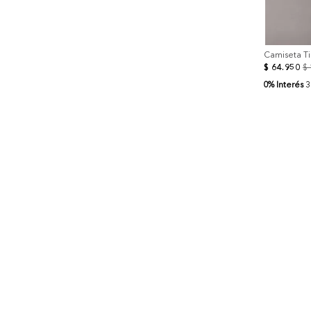
Camiseta Ti
$
64
.
950
$
0% Interés
3