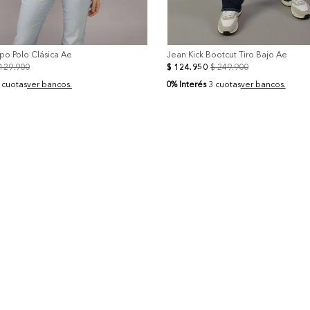
po Polo Clásica Ae
Jean Kick Bootcut Tiro Bajo Ae
129
.
900
$
124
.
950
$
249
.
900
0% Interés
 cuotas
ver bancos.
3 cuotas
ver bancos.