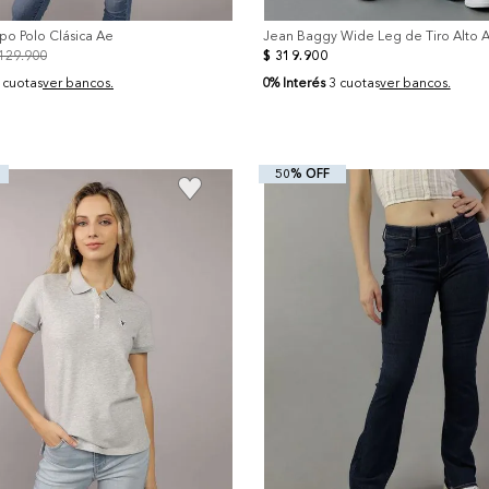
po Polo Clásica Ae
Jean Baggy Wide Leg de Tiro Alto 
129
.
900
$
319
.
900
0% Interés
 cuotas
ver bancos.
3 cuotas
ver bancos.
50% OFF
+