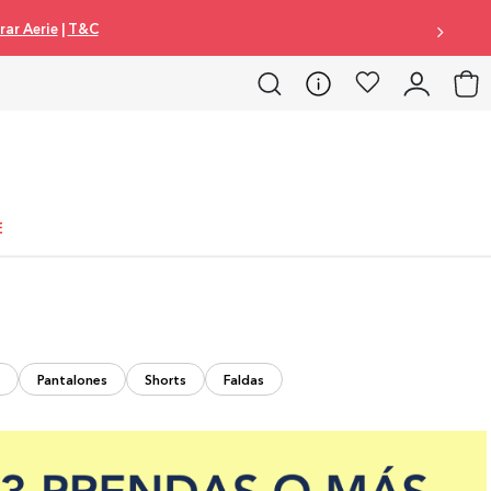
ar Aerie
|
T&C
E
Pantalones
Shorts
Faldas