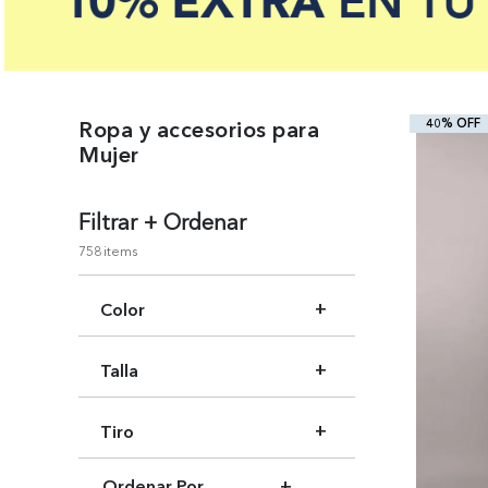
40% OFF
Ropa y accesorios para
Mujer
+
Filtrar + Ordenar
758
Color
Beige
Talla
Negro
Azul
SM Reg
Blanco
Tiro
M Reg
Café
M Shor
Bajo aumento
Verde
Ordenar Por
+