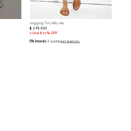
Jegging Tiro Alto Ae
$
279
.
900
2 Und X 60% OFF
0% Interés
3 cuotas
ver bancos.