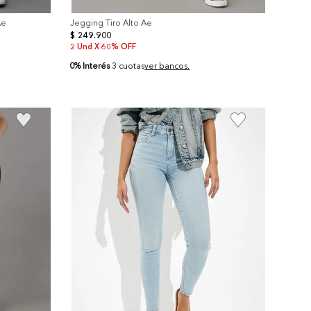
Ae
Jegging Tiro Alto Ae
$
249
.
900
2 Und X 60% OFF
0% Interés
3 cuotas
ver bancos.
+