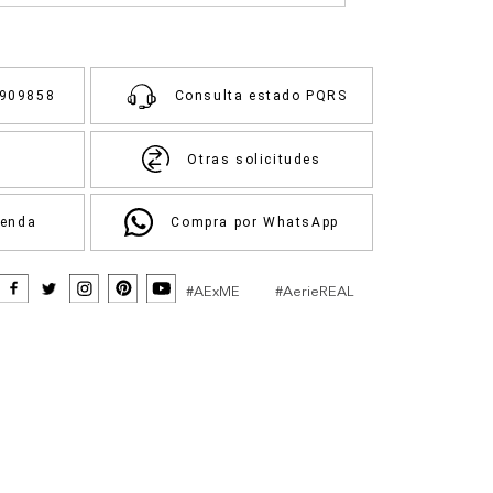
3909858
Consulta estado PQRS
Otras solicitudes
ienda
Compra por WhatsApp
#AExME
#AerieREAL