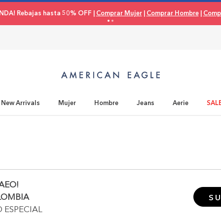
NDA! Rebajas hasta 50% OFF |
Comprar Mujer
|
Comprar Hombre
|
Compr
New Arrivals
Mujer
Hombre
Jeans
Aerie
SAL
AEO!
LOMBIA
SU
O ESPECIAL