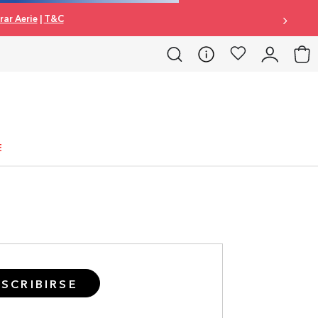
ar Aerie
|
T&C
E
SCRIBIRSE