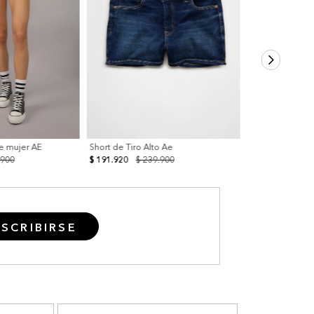
e mujer AE
Short de Tiro Alto Ae
.900
$ 191.920
$ 239.900
SCRIBIRSE