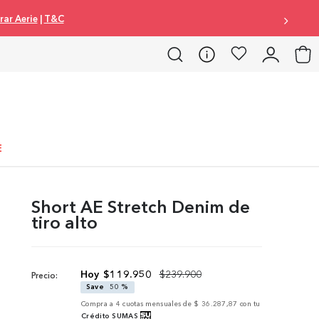
ar Aerie
|
T&C
E
Short AE Stretch Denim de
tiro alto
$
119
.
950
$
239
.
900
Precio:
Save
50 %
Compra a
4
cuotas mensuales de
$ 36.287,87
con tu
Crédito SUMAS