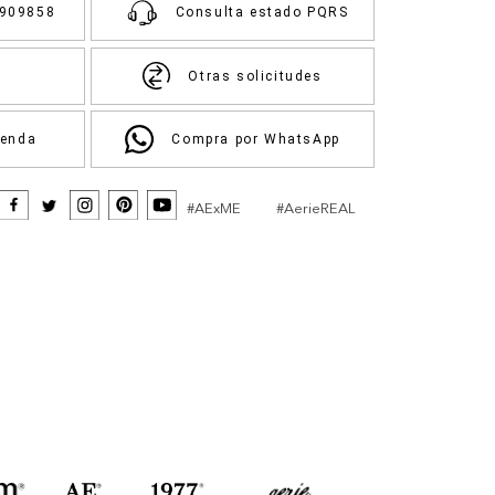
3909858
Consulta estado PQRS
Otras solicitudes
ienda
Compra por WhatsApp
#AExME
#AerieREAL