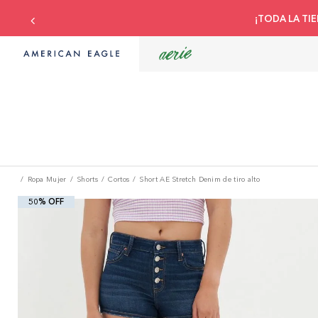
¡TODA LA TIE
Ropa Mujer
Shorts
Cortos
Short AE Stretch Denim de tiro alto
50% OFF