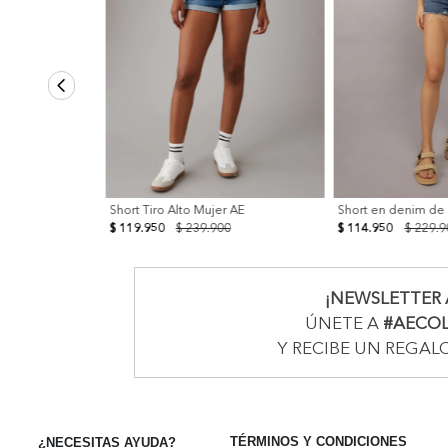
Short Tiro Alto Mujer AE
Short en denim de
$ 119.950
$ 239.900
$ 114.950
$ 229.9
¡NEWSLETTER 
ÚNETE A
#AECO
Y RECIBE UN REGAL
TÉRMINOS Y CONDICIONES
¿NECESITAS AYUDA?