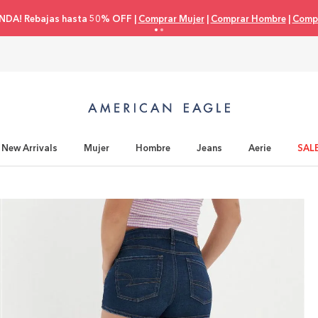
NDA! Rebajas hasta 50% OFF |
Comprar Mujer
|
Comprar Hombre
|
Compr
New Arrivals
Mujer
Hombre
Jeans
Aerie
SAL