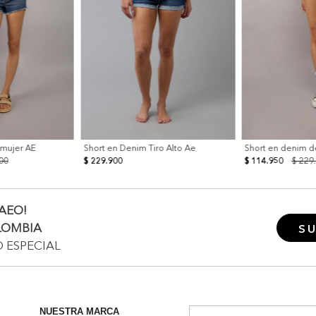
 mujer AE
Short en Denim Tiro Alto Ae
Short en denim d
00
$ 229.900
$ 114.950
$ 229
AEO!
LOMBIA
SU
O ESPECIAL
NUESTRA MARCA