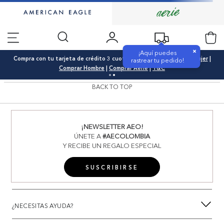
×
¡Aquí puedes
Compra con tu tarjeta de crédito 3 cuotas 0% interés |
Comprar Mujer
|
rastrear tu pedido!
Comprar Hombre
|
Comprar Aerie
|
T&C
BACK TO TOP
¡NEWSLETTER AEO!
ÚNETE A
#AECOLOMBIA
Y RECIBE UN REGALO ESPECIAL
SUSCRIBIRSE
¿NECESITAS AYUDA?