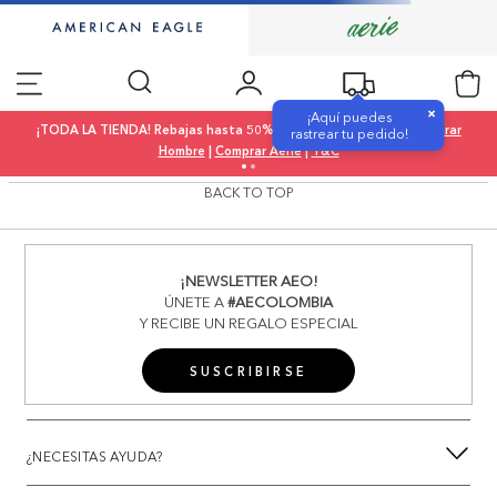
×
¡Aquí puedes
¡TODA LA TIENDA! Rebajas hasta 50% OFF |
Comprar Mujer
|
Comprar
rastrear tu pedido!
Hombre
|
Comprar Aerie
|
T&C
BACK TO TOP
¡NEWSLETTER AEO!
ÚNETE A
#AECOLOMBIA
Y RECIBE UN REGALO ESPECIAL
SUSCRIBIRSE
¿NECESITAS AYUDA?