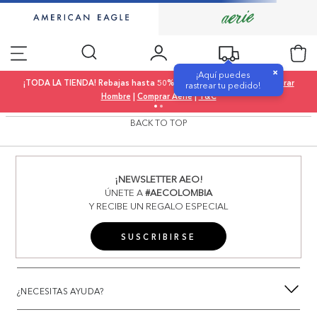
×
¡Aquí puedes
¡TODA LA TIENDA! Rebajas hasta 50% OFF |
Comprar Mujer
|
Comprar
rastrear tu pedido!
Hombre
|
Comprar Aerie
|
T&C
BACK TO TOP
¡NEWSLETTER AEO!
ÚNETE A
#AECOLOMBIA
Y RECIBE UN REGALO ESPECIAL
SUSCRIBIRSE
¿NECESITAS AYUDA?