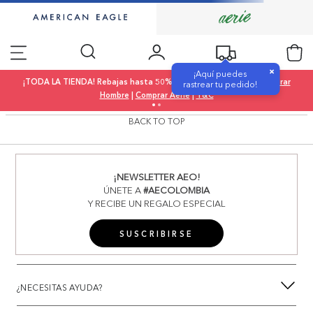
×
¡Aquí puedes
¡TODA LA TIENDA! Rebajas hasta 50% OFF |
Comprar Mujer
|
Comprar
rastrear tu pedido!
Hombre
|
Comprar Aerie
|
T&C
BACK TO TOP
¡NEWSLETTER AEO!
ÚNETE A
#AECOLOMBIA
Y RECIBE UN REGALO ESPECIAL
SUSCRIBIRSE
¿NECESITAS AYUDA?