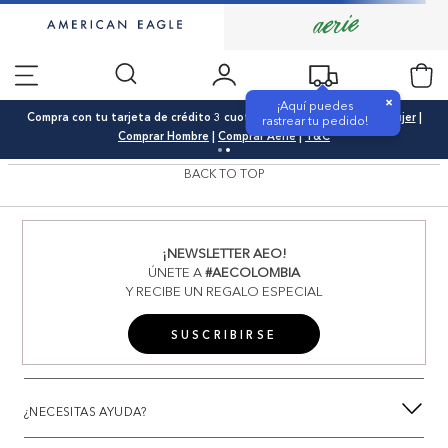
×
¡Aquí puedes
Compra con tu tarjeta de crédito 3 cuotas 0% interés |
Comprar Mujer
|
rastrear tu pedido!
Comprar Hombre
|
Comprar Aerie
|
T&C
BACK TO TOP
¡NEWSLETTER AEO!
ÚNETE A
#AECOLOMBIA
Y RECIBE UN REGALO ESPECIAL
SUSCRIBIRSE
¿NECESITAS AYUDA?