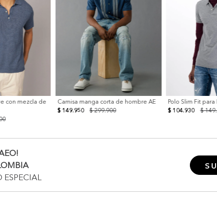
ve con mezcla de
Camisa manga corta de hombre AE
Polo Slim Fit par
$ 149.950
$ 299.900
$ 104.930
$ 149
00
AEO!
LOMBIA
SU
O ESPECIAL