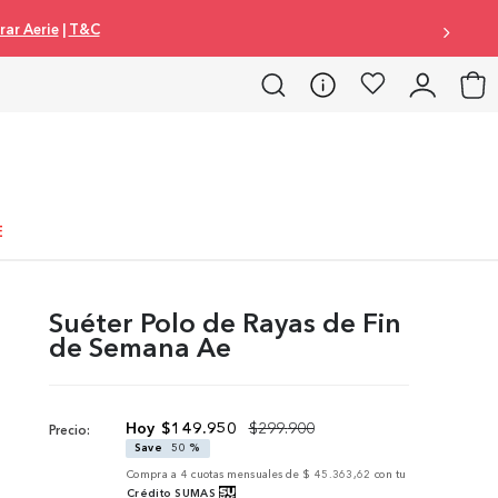
ar Aerie
|
T&C
E
Suéter Polo de Rayas de Fin
de Semana Ae
$
149
.
950
$
299
.
900
Precio:
Save
50 %
Compra a
4
cuotas mensuales de
$ 45.363,62
con tu
Crédito SUMAS