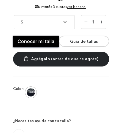
0% Interés
3 cuotas
ver bancos.
－
S
＋
Conocer mi talla
Guía de tallas
Color:
¿Necesitas ayuda con tu talla?