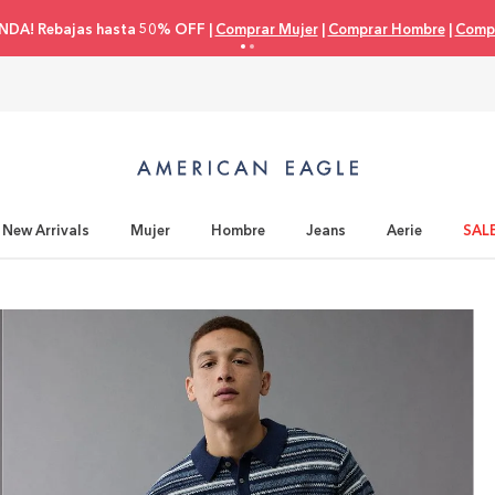
NDA! Rebajas hasta 50% OFF |
Comprar Mujer
|
Comprar Hombre
|
Compr
New Arrivals
Mujer
Hombre
Jeans
Aerie
SAL