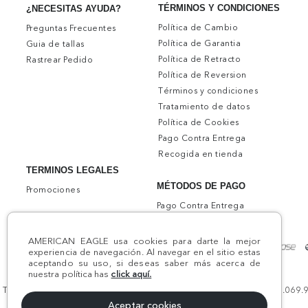
TÉRMINOS Y CONDICIONES
¿NECESITAS AYUDA?
Política de Cambio
Preguntas Frecuentes
Política de Garantia
Guia de tallas
Política de Retracto
Rastrear Pedido
Política de Reversion
Términos y condiciones
Tratamiento de datos
Política de Cookies
Pago Contra Entrega
Recogida en tienda
TERMINOS LEGALES
MÉTODOS DE PAGO
Promociones
Pago Contra Entrega
AMERICAN EAGLE usa cookies para darte la mejor
experiencia de navegación. Al navegar en el sitio estas
aceptando su uso, si deseas saber más acerca de
nuestra política has
click aquí.
Todos los derechos reservados AE 2024 | Comodín S.A.S | NIT:800.069.933
Aceptar cookies