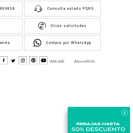
3909858
Consulta estado PQRS
Otras solicitudes
ienda
Compra por WhatsApp
#AExME
#AerieREAL
x