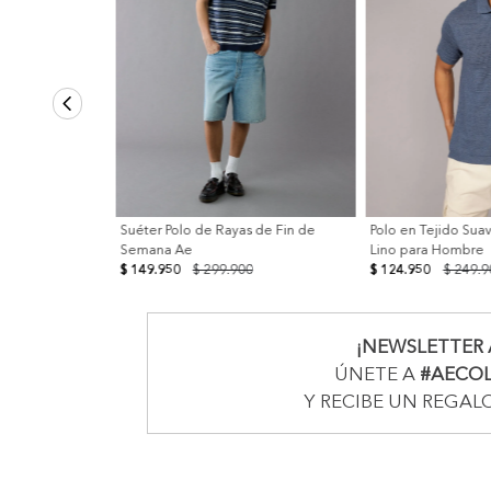
Suéter Polo de Rayas de Fin de
Polo en Tejido Sua
Semana Ae
Lino para Hombre
$ 149.950
$ 299.900
$ 124.950
$ 249.9
¡NEWSLETTER 
ÚNETE A
#AECO
Y RECIBE UN REGAL