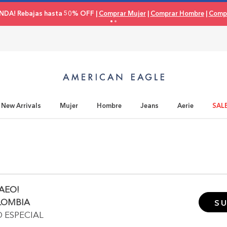
NDA! Rebajas hasta 50% OFF |
Comprar Mujer
|
Comprar Hombre
|
Compr
New Arrivals
Mujer
Hombre
Jeans
Aerie
SAL
AEO!
LOMBIA
SU
O ESPECIAL