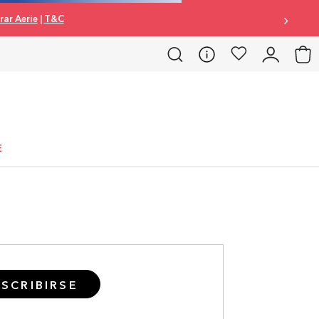
ar Aerie
|
T&C
E
SCRIBIRSE