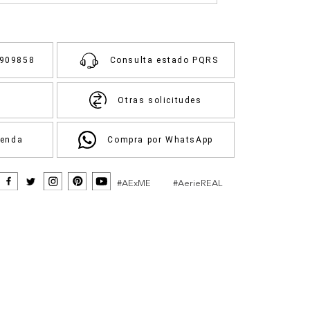
3909858
Consulta estado PQRS
Otras solicitudes
ienda
Compra por WhatsApp
#AExME
#AerieREAL