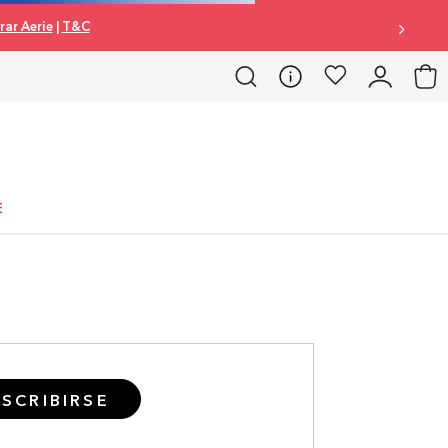
ar Aerie
|
T&C
E
SCRIBIRSE