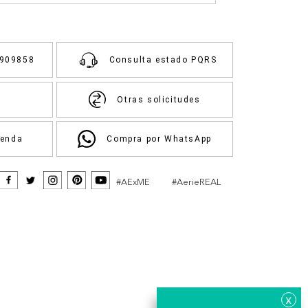
3909858
Consulta estado PQRS
Otras solicitudes
ienda
Compra por WhatsApp
#AExME
#AerieREAL
x