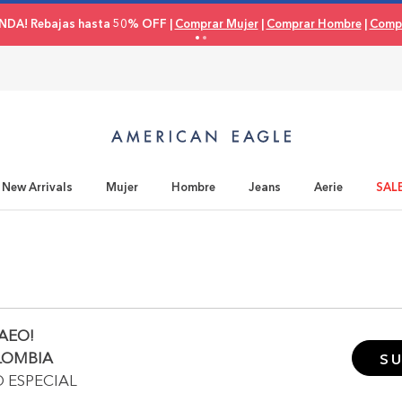
NDA! Rebajas hasta 50% OFF |
Comprar Mujer
|
Comprar Hombre
|
Compr
New Arrivals
Mujer
Hombre
Jeans
Aerie
SAL
AEO!
LOMBIA
SU
O ESPECIAL