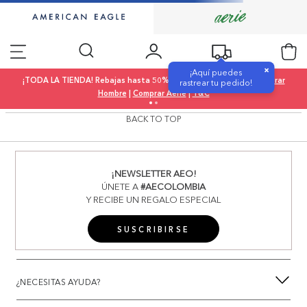
×
¡Aquí puedes
¡TODA LA TIENDA! Rebajas hasta 50% OFF |
Comprar Mujer
|
Comprar
rastrear tu pedido!
Hombre
|
Comprar Aerie
|
T&C
BACK TO TOP
¡NEWSLETTER AEO!
ÚNETE A
#AECOLOMBIA
Y RECIBE UN REGALO ESPECIAL
SUSCRIBIRSE
¿NECESITAS AYUDA?