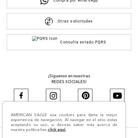
Compra por WhatsApp
Otras solicitudes
Consulta estado PQRS
¡Síguenos en nuestras
REDES SOCIALES!
AMERICAN EAGLE usa cookies para darte la mejor
#AEJEANS #AerieREALCOL
experiencia de navegación. Al navegar en el sitio estas
aceptando su uso, si deseas saber más acerca de
nuestra política has
click aquí.
© Todos los derechos reservados AE 2024 | Comodín S.A.S |