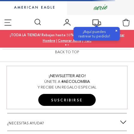
×
¡Aquí puedes
¡TODA LA TIENDA! Rebajas hasta 50% OFF |
Comprar Mujer
|
Comprar
rastrear tu pedido!
Hombre
|
Comprar Aerie
|
T&C
BACK TO TOP
¡NEWSLETTER AEO!
ÚNETE A
#AECOLOMBIA
Y RECIBE UN REGALO ESPECIAL
SUSCRIBIRSE
¿NECESITAS AYUDA?