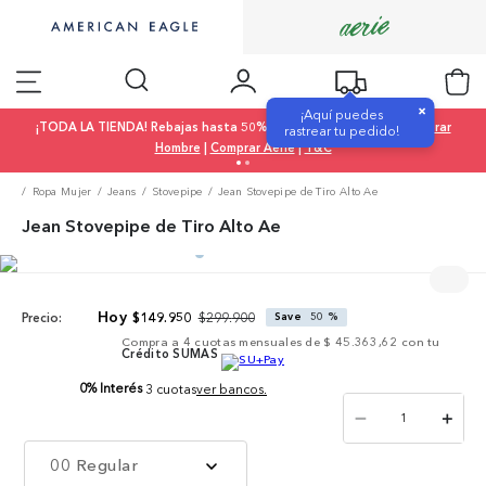
×
¡Aquí puedes
¡TODA LA TIENDA! Rebajas hasta 50% OFF |
Comprar Mujer
|
Comprar
rastrear tu pedido!
Hombre
|
Comprar Aerie
|
T&C
Ropa Mujer
Jeans
Stovepipe
Jean Stovepipe de Tiro Alto Ae
Jean Stovepipe de Tiro Alto Ae
$
299
.
900
$
149
.
950
Save
50 %
Precio:
Compra a
4
cuotas mensuales de
$ 45.363,62
con tu
Crédito SUMAS
0% Interés
3 cuotas
ver bancos.
－
＋
00 Regular