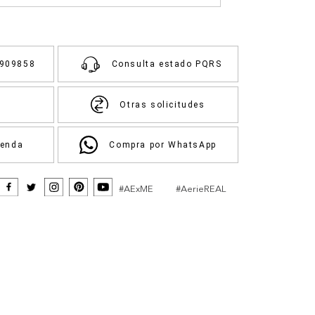
3909858
Consulta estado PQRS
Otras solicitudes
ienda
Compra por WhatsApp
#AExME
#AerieREAL