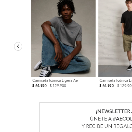
Camiseta Icónica Ligera Ae
Camiseta Icónica L
$ 64.950
$ 129.900
$ 64.950
$ 129.90
¡NEWSLETTER 
ÚNETE A
#AECO
Y RECIBE UN REGAL