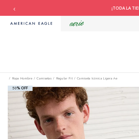
omprar Aerie
|
T&C
Ropa Hombre
Camisetas
Regular Fit
Camiseta Icónica Ligera Ae
50% OFF