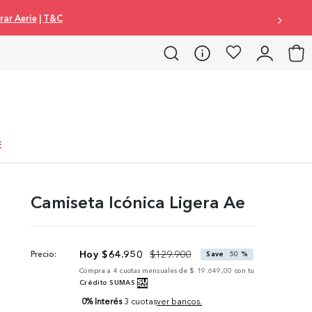
tarjeta de crédito 3 cuotas 0% interés |
Comprar Mujer
|
Comprar Homb
E
Camiseta Icónica Ligera Ae
$
64
.
950
$
129
.
900
Precio:
Save
50 %
Compra a
4
cuotas mensuales de
$ 19.649,00
con tu
Crédito SUMAS
0% Interés
3 cuotas
ver bancos.