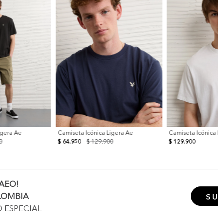
igera Ae
Camiseta Icónica Ligera Ae
Camiseta Icónica
0
$ 64.950
$ 129.900
$ 129.900
AEO!
LOMBIA
SU
O ESPECIAL