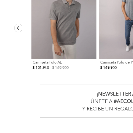
Camiseta Polo AE
Camiseta Polo de P
$ 101.940
$ 169.900
$ 149.900
¡NEWSLETTER 
ÚNETE A
#AECO
Y RECIBE UN REGAL