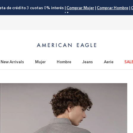
eta de crédito 3 cuotas 0% interés |
Comprar Mujer
|
Comprar Hombre
|
C
New Arrivals
Mujer
Hombre
Jeans
Aerie
SAL