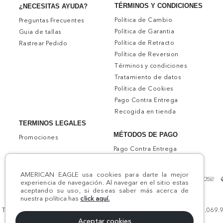
TÉRMINOS Y CONDICIONES
¿NECESITAS AYUDA?
Política de Cambio
Preguntas Frecuentes
Política de Garantia
Guia de tallas
Política de Retracto
Rastrear Pedido
Política de Reversion
Términos y condiciones
Tratamiento de datos
Política de Cookies
Pago Contra Entrega
Recogida en tienda
TERMINOS LEGALES
MÉTODOS DE PAGO
Promociones
Pago Contra Entrega
AMERICAN EAGLE usa cookies para darte la mejor
experiencia de navegación. Al navegar en el sitio estas
aceptando su uso, si deseas saber más acerca de
nuestra política has
click aquí.
Todos los derechos reservados AE 2024 | Comodín S.A.S | NIT:800.069.933
Aceptar cookies