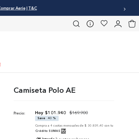
omprar Aerie
|
T&C
E
Camiseta Polo AE
$
101
.
940
$
169
.
900
Precio:
Save
40 %
Compra a
4
cuotas mensuales de
$ 30.839,40
con tu
Crédito SUMAS