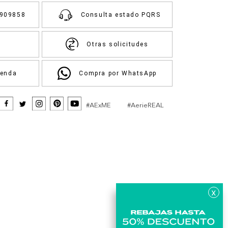
3909858
Consulta estado PQRS
Otras solicitudes
ienda
Compra por WhatsApp
#AExME
#AerieREAL
x