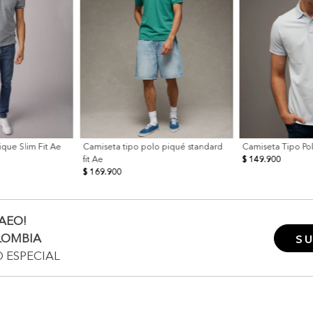
ique Slim Fit Ae
Camiseta tipo polo piqué standard
Camiseta Tipo Pol
fit Ae
$ 149.900
$ 169.900
AEO!
LOMBIA
SU
O ESPECIAL