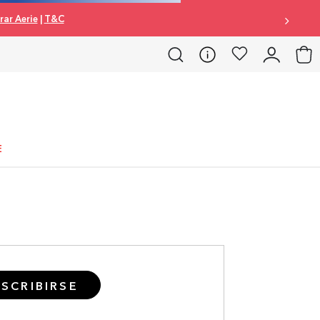
ar Aerie
|
T&C
E
SCRIBIRSE