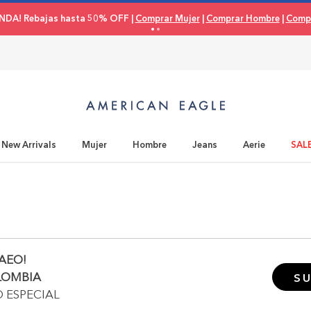
NDA! Rebajas hasta 50% OFF |
Comprar Mujer
|
Comprar Hombre
|
Compr
New Arrivals
Mujer
Hombre
Jeans
Aerie
SAL
AEO!
LOMBIA
SU
O ESPECIAL