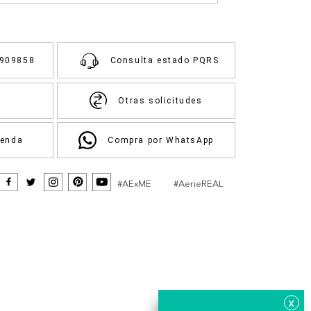
3909858
Consulta estado PQRS
Otras solicitudes
ienda
Compra por WhatsApp
#AExME
#AerieREAL
x