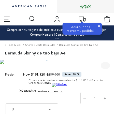
×
¡Aquí puedes
Compra con tu tarjeta de crédito 3 cuotas 0% interés |
Comprar Mujer
|
rastrear tu pedido!
Comprar Hombre
|
Comprar Aerie
|
T&C
Ropa Mujer
Shorts
Jorts Bermudas
Bermuda Skinny de tiro bajo Ae
Bermuda Skinny de tiro bajo Ae
$
239
.
900
$
191
.
920
Save
20 %
Precio:
Compra a
4
cuotas mensuales de
$ 58.060,60
con tu
Crédito SUMAS
0% Interés
3 cuotas
ver bancos.
－
＋
0