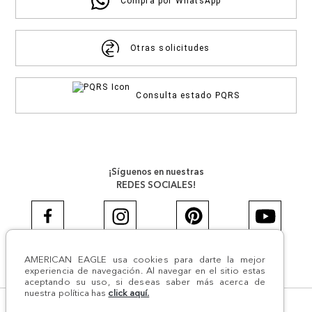
Compra por WhatsApp
Otras solicitudes
Consulta estado PQRS
¡Síguenos en nuestras
REDES SOCIALES!
AMERICAN EAGLE usa cookies para darte la mejor
#AEJEANS #AerieREALCOL
experiencia de navegación. Al navegar en el sitio estas
aceptando su uso, si deseas saber más acerca de
nuestra política has
click aquí.
© Todos los derechos reservados AE 2024 | Comodín S.A.S |