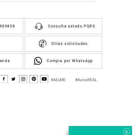
3909858
Consulta estado PQRS
Otras solicitudes
ienda
Compra por WhatsApp
#AExME
#AerieREAL
x