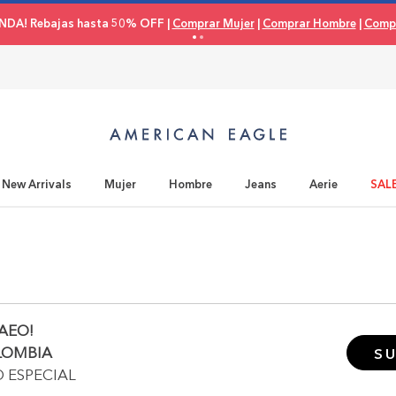
NDA! Rebajas hasta 50% OFF |
Comprar Mujer
|
Comprar Hombre
|
Compr
New Arrivals
Mujer
Hombre
Jeans
Aerie
SAL
AEO!
LOMBIA
SU
O ESPECIAL