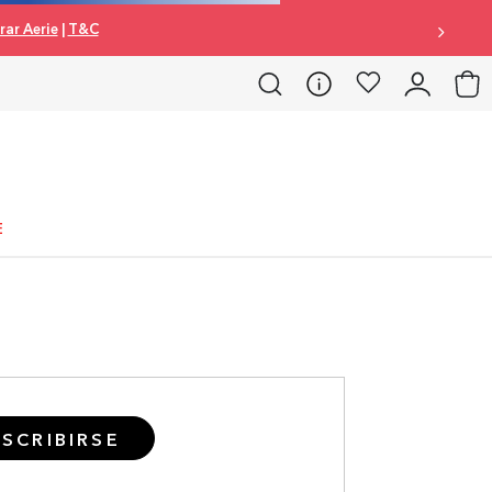
ar Aerie
|
T&C
E
SCRIBIRSE