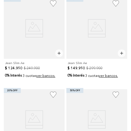
Jean Slim Ae
Jean Slim Ae
$
124
.
950
$
249
.
900
$
149
.
950
$
299
.
900
0% Interés
0% Interés
3 cuotas
ver bancos.
3 cuotas
ver bancos.
20% OFF
50% OFF