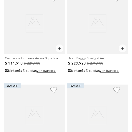
Camisa de botones Ae en Popelina
Jean Baggy Straight Ae
$
114
.
950
$
229
.
900
$
223
.
920
$
279
.
900
0% Interés
0% Interés
3 cuotas
ver bancos.
3 cuotas
ver bancos.
20% OFF
50% OFF