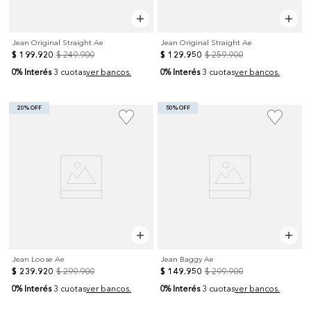
Jean Original Straight Ae
Jean Original Straight Ae
$
199
.
920
$
249
.
900
$
129
.
950
$
259
.
900
0% Interés
0% Interés
3 cuotas
ver bancos.
3 cuotas
ver bancos.
20% OFF
50% OFF
Jean Loose Ae
Jean Baggy Ae
$
239
.
920
$
299
.
900
$
149
.
950
$
299
.
900
0% Interés
0% Interés
3 cuotas
ver bancos.
3 cuotas
ver bancos.