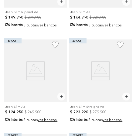
Jean Slim Ripped Ae
Jean Slim Ae
$
149
.
950
$
299
.
900
$
164
.
950
$
329
.
900
0% Interés
0% Interés
3 cuotas
ver bancos.
3 cuotas
ver bancos.
50% OFF
20% OFF
Jean Slim Ae
Jean Slim Straight Ae
$
124
.
950
$
249
.
900
$
223
.
920
$
279
.
900
0% Interés
0% Interés
3 cuotas
ver bancos.
3 cuotas
ver bancos.
50% OFF
50% OFF