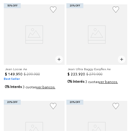
50% OFF
20% OFF
Jean Loose Ae
Jean Ultra Baggy Easyflex Ae
$
149
.
950
$
299
.
900
$
223
.
920
$
279
.
900
Best Seller
0% Interés
3 cuotas
ver bancos.
0% Interés
3 cuotas
ver bancos.
20% OFF
20% OFF