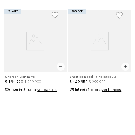
20% OFF
50% OFF
Short en Denim Ae
Short de mezclilla holgado Ae
$
191
.
920
$
239
.
900
$
149
.
950
$
299
.
900
0% Interés
0% Interés
3 cuotas
ver bancos.
3 cuotas
ver bancos.