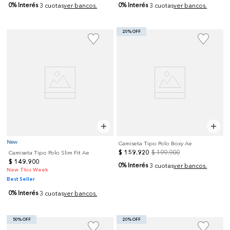
0% Interés
0% Interés
3 cuotas
ver bancos.
3 cuotas
ver bancos.
20% OFF
New
Camiseta Tipo Polo Boxy Ae
$
159
.
920
$
199
.
900
Camiseta Tipo Polo Slim Fit Ae
$
149
.
900
0% Interés
3 cuotas
ver bancos.
New This Week
Best Seller
0% Interés
3 cuotas
ver bancos.
50% OFF
20% OFF