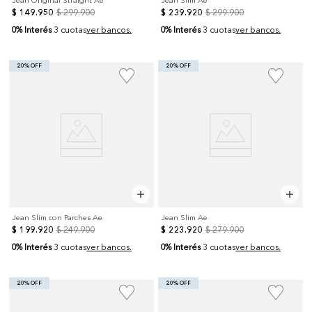
$
149
.
950
$
299
.
900
$
239
.
920
$
299
.
900
0% Interés
0% Interés
3 cuotas
ver bancos.
3 cuotas
ver bancos.
20% OFF
20% OFF
Jean Slim con Parches Ae
Jean Slim Ae
$
199
.
920
$
249
.
900
$
223
.
920
$
279
.
900
0% Interés
0% Interés
3 cuotas
ver bancos.
3 cuotas
ver bancos.
20% OFF
20% OFF