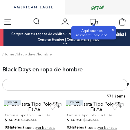
×
¡Aquí puedes
Compra con tu tarjeta de crédito 3 cuotas 0% interés |
Comprar Mujer
|
rastrear tu pedido!
Comprar Hombre
|
Comprar Aerie
|
T&C
/Home
/
black-days
/
hombre
Black Days en ropa de hombre
F
571
50% OFF
50% OFF
Camiseta Tipo Polo Slim Fit Ae
Camiseta Tipo Polo Slim Fit Ae
$
74
.
950
$
149
.
900
$
74
.
950
$
149
.
900
0% Interés
0% Interés
3 cuotas
ver bancos.
3 cuotas
ver bancos.