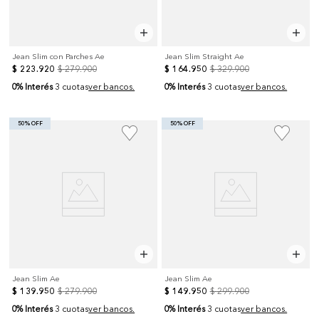
Jean Slim con Parches Ae
Jean Slim Straight Ae
$
223
.
920
$
279
.
900
$
164
.
950
$
329
.
900
0% Interés
0% Interés
3 cuotas
ver bancos.
3 cuotas
ver bancos.
50% OFF
50% OFF
Jean Slim Ae
Jean Slim Ae
$
139
.
950
$
279
.
900
$
149
.
950
$
299
.
900
0% Interés
0% Interés
3 cuotas
ver bancos.
3 cuotas
ver bancos.