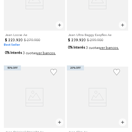
Jean Loose Ae
Jean Ultra Baggy Easyflex Ae
$
223
.
920
$
279
.
900
$
239
.
920
$
299
.
900
Best Seller
0% Interés
3 cuotas
ver bancos.
0% Interés
3 cuotas
ver bancos.
50% OFF
20% OFF
Jean Original Straight Ae
Jean Slim Ae