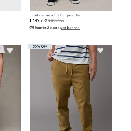
Short de mezclilla holgado Ae
$
149
.
950
$
299
.
900
0% Interés
3 cuotas
ver bancos.
50% OFF
+