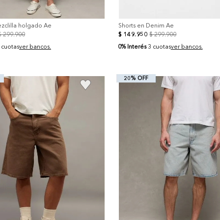
zclilla holgado Ae
Shorts en Denim Ae
$
299
.
900
$
149
.
950
$
299
.
900
0% Interés
 cuotas
ver bancos.
3 cuotas
ver bancos.
20% OFF
+