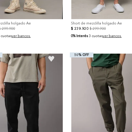
zclilla holgado Ae
Short de mezclilla holgado Ae
$
299
.
900
$
239
.
920
$
299
.
900
0% Interés
 cuotas
ver bancos.
3 cuotas
ver bancos.
50% OFF
+