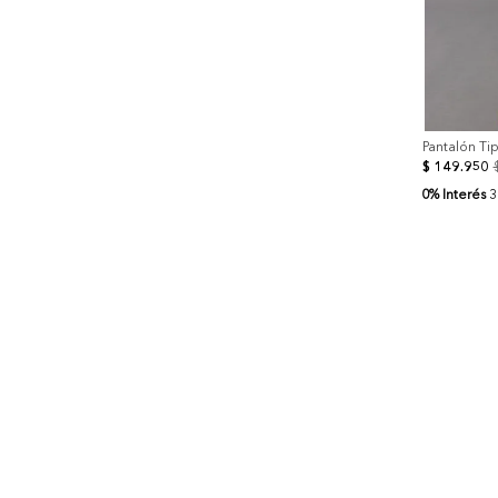
Pantalón Ti
$
149
.
950
0% Interés
3