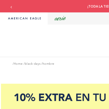
¡TODA LA TIE
/Home
/
black-days
/
hombre