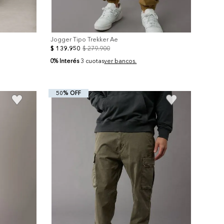
Jogger Tipo Trekker Ae
$
139
.
950
$
279
.
900
0% Interés
3 cuotas
ver bancos.
50% OFF
+