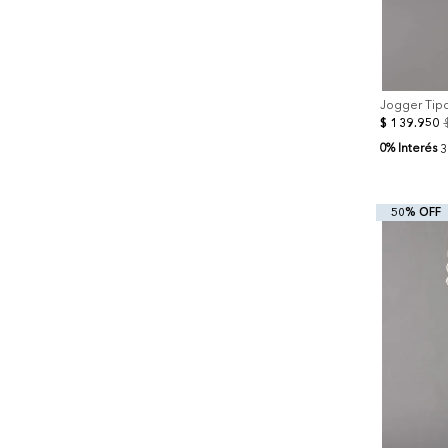
Jogger Tipo
$
139
.
950
0% Interés
3
50% OFF
+