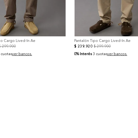
po Cargo Lived-In Ae
Pantalón Tipo Cargo Lived-In Ae
$
299
.
900
$
239
.
920
$
299
.
900
0% Interés
 cuotas
ver bancos.
3 cuotas
ver bancos.