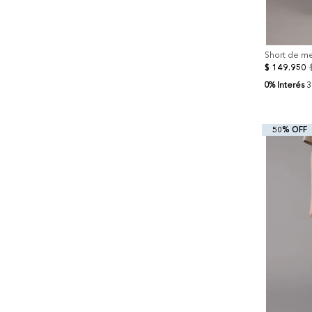
Short de me
$
149
.
950
0% Interés
3
50% OFF
+