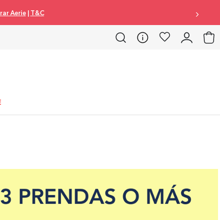
ar Aerie
|
T&C
E