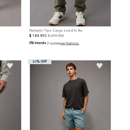
Pantalón Tipo Cargo Lived-In Ae
$
149
.
950
$
299
.
900
0% Interés
3 cuotas
ver bancos.
20% OFF
+