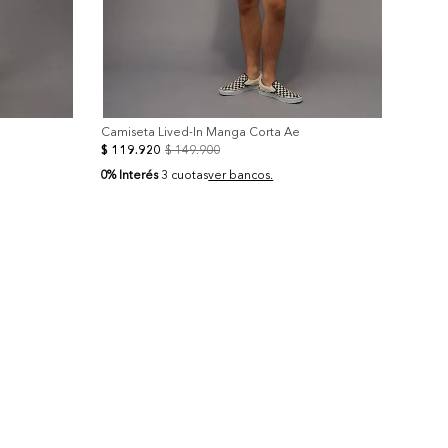
Camiseta Lived-In Manga Corta Ae
$
119
.
920
$
149
.
900
0% Interés
3 cuotas
ver bancos.