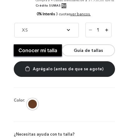
Compra a
4
cuotas mensuales de
$ 31.750,00
con tu
Crédito SUMAS
0% Interés
3 cuotas
ver bancos.
－
XS
＋
Conocer mi talla
Guía de tallas
Color:
¿Necesitas ayuda con tu talla?