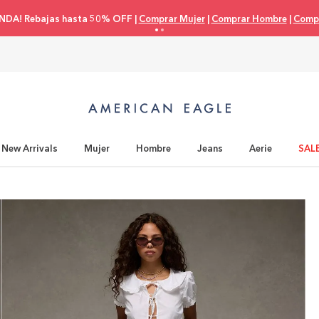
NDA! Rebajas hasta 50% OFF |
Comprar Mujer
|
Comprar Hombre
|
Compr
New Arrivals
Mujer
Hombre
Jeans
Aerie
SAL