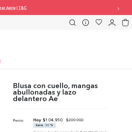
ar Aerie
|
T&C
E
Blusa con cuello, mangas
abullonadas y lazo
delantero Ae
$
104
.
950
$
209
.
900
Precio:
Save
50 %