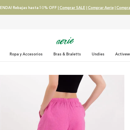
ENDA! Rebajas hasta 50% OFF |
Comprar SALE
|
Comprar Aerie
|
Compra
Ropa y Accesorios
Bras & Braletts
Undies
Activew