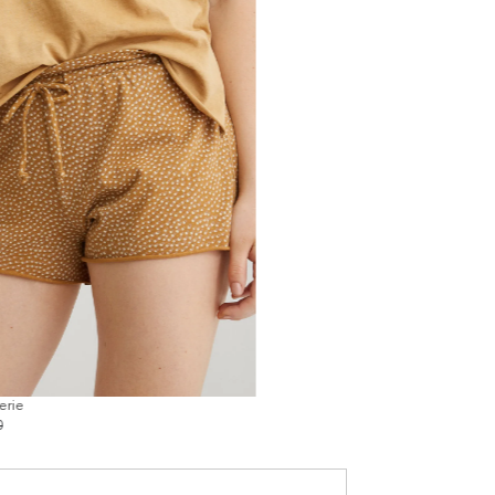
erie
0