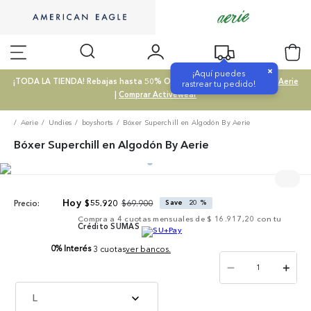
×
¡Aquí puedes
¡TODA LA TIENDA! Rebajas hasta 50% OFF |
Comprar SALE
|
Comprar Aerie
rastrear tu pedido!
|
Comprar Activewear
Aerie
Undies
boyshorts
Bóxer Superchill en Algodón By Aerie
Bóxer Superchill en Algodón By Aerie
$
69
.
900
$
55
.
920
Save
20 %
Precio:
Compra a
4
cuotas mensuales de
$ 16.917,20
con tu
Crédito SUMAS
0% Interés
3 cuotas
ver bancos.
－
＋
L