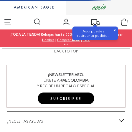
×
¡Aquí puedes
¡TODA LA TIENDA! Rebajas hasta 50% OFF |
Comprar Mujer
|
Comprar
rastrear tu pedido!
Hombre
|
Comprar Aerie
|
T&C
BACK TO TOP
¡NEWSLETTER AEO!
ÚNETE A
#AECOLOMBIA
Y RECIBE UN REGALO ESPECIAL
SUSCRIBIRSE
¿NECESITAS AYUDA?