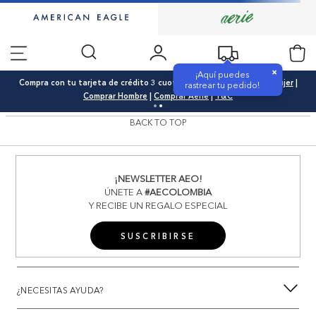
×
¡Aquí puedes
Compra con tu tarjeta de crédito 3 cuotas 0% interés |
Comprar Mujer
|
rastrear tu pedido!
Comprar Hombre
|
Comprar Aerie
|
T&C
BACK TO TOP
¡NEWSLETTER AEO!
ÚNETE A
#AECOLOMBIA
Y RECIBE UN REGALO ESPECIAL
SUSCRIBIRSE
¿NECESITAS AYUDA?