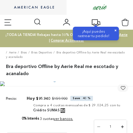
×
¡Aquí puedes
¡TODA LA TIENDA! Rebajas hasta 50% OFF |
Comprar SALE
|
Comprar Aerie
rastrear tu pedido!
|
Comprar Activewear
Aerie
Bras
Bras Deportivo
Bra deportivo Offline by Aerie Real me escotado
y acanalado
Bra deportivo Offline by Aerie Real me escotado y
acanalado
$
159
.
900
$
95
.
940
Save
40 %
Precio:
Compra a
4
cuotas mensuales de
$ 29.024,25
con tu
Crédito SUMAS
0% Interés
3 cuotas
ver bancos.
－
＋