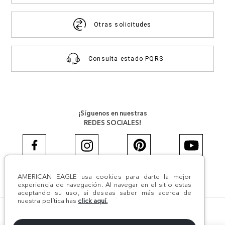
Otras solicitudes
Consulta estado PQRS
¡Síguenos en nuestras
REDES SOCIALES!
AMERICAN EAGLE usa cookies para darte la mejor
#AEJEANS #AerieREALCOL
experiencia de navegación. Al navegar en el sitio estas
aceptando su uso, si deseas saber más acerca de
nuestra política has
click aquí.
© Todos los derechos reservados AE 2024 | Comodín S.A.S |
NIT:800.069.933-6 | CII 14 #52A - 370 | Medellín, Colombia