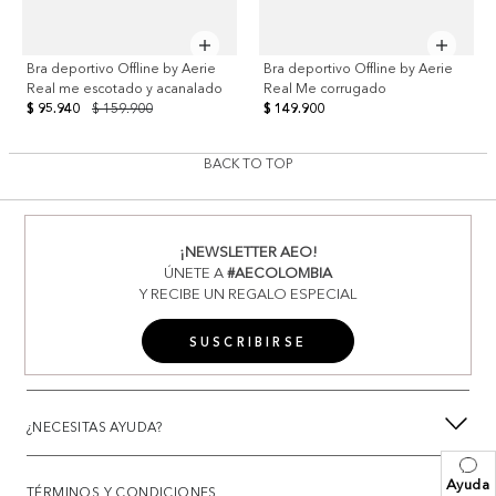
Bra deportivo Offline by Aerie
Bra deportivo Offline by Aerie
Real me escotado y acanalado
Real Me corrugado
$ 95.940
$ 159.900
$ 149.900
BACK TO TOP
¡NEWSLETTER AEO!
ÚNETE A
#AECOLOMBIA
Y RECIBE UN REGALO ESPECIAL
SUSCRIBIRSE
¿NECESITAS AYUDA?
Ayuda
TÉRMINOS Y CONDICIONES