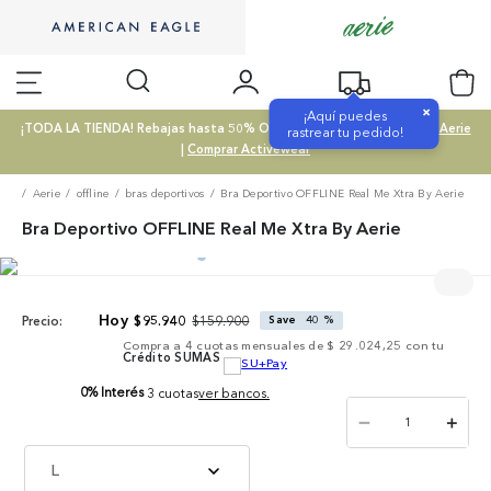
×
¡Aquí puedes
¡TODA LA TIENDA! Rebajas hasta 50% OFF |
Comprar SALE
|
Comprar Aerie
rastrear tu pedido!
|
Comprar Activewear
Aerie
offline
bras deportivos
Bra Deportivo OFFLINE Real Me Xtra By Aerie
Bra Deportivo OFFLINE Real Me Xtra By Aerie
$
159
.
900
$
95
.
940
Save
40 %
Precio:
Compra a
4
cuotas mensuales de
$ 29.024,25
con tu
Crédito SUMAS
0% Interés
3 cuotas
ver bancos.
－
＋
L