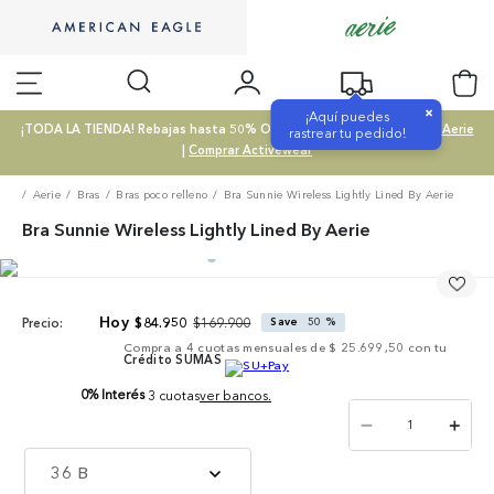
×
¡Aquí puedes
¡TODA LA TIENDA! Rebajas hasta 50% OFF |
Comprar SALE
|
Comprar Aerie
rastrear tu pedido!
|
Comprar Activewear
Aerie
Bras
Bras poco relleno
Bra Sunnie Wireless Lightly Lined By Aerie
Bra Sunnie Wireless Lightly Lined By Aerie
$
169
.
900
$
84
.
950
Save
50 %
Precio:
Compra a
4
cuotas mensuales de
$ 25.699,50
con tu
Crédito SUMAS
0% Interés
3 cuotas
ver bancos.
－
＋
36 B