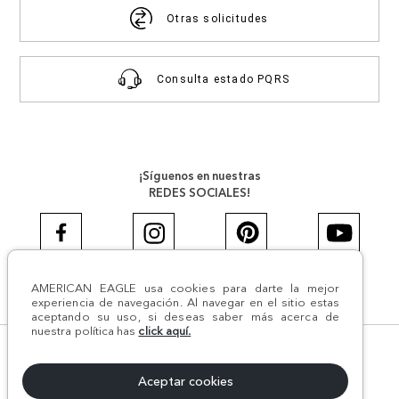
Otras solicitudes
Consulta estado PQRS
¡Síguenos en nuestras
REDES SOCIALES!
AMERICAN EAGLE usa cookies para darte la mejor
#AEJEANS #AerieREALCOL
experiencia de navegación. Al navegar en el sitio estas
aceptando su uso, si deseas saber más acerca de
nuestra política has
click aquí.
© Todos los derechos reservados AE 2024 | Comodín S.A.S |
NIT:800.069.933-6 | CII 14 #52A - 370 | Medellín, Colombia
Aceptar cookies