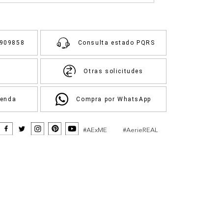
3909858
Consulta estado PQRS
Otras solicitudes
ienda
Compra por WhatsApp
#AExME
#AerieREAL