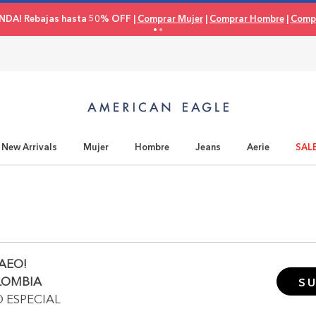
NDA! Rebajas hasta 50% OFF |
Comprar Mujer
|
Comprar Hombre
|
Compr
New Arrivals
Mujer
Hombre
Jeans
Aerie
SAL
AEO!
LOMBIA
SU
O ESPECIAL