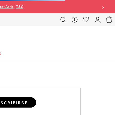
ar Aerie
|
T&C
E
SCRIBIRSE